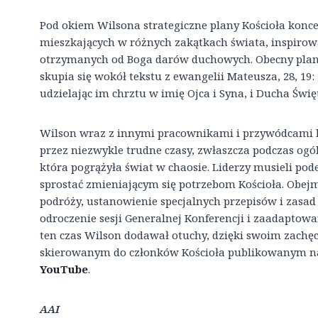
Pod okiem Wilsona strategiczne plany Kościoła konc
mieszkających w różnych zakątkach świata, inspirow
otrzymanych od Boga darów duchowych. Obecny plan s
skupia się wokół tekstu z ewangelii Mateusza, 28, 19: 
udzielając im chrztu w imię Ojca i Syna, i Ducha Świę
Wilson wraz z innymi pracownikami i przywódcami k
przez niezwykle trudne czasy, zwłaszcza podczas og
która pogrążyła świat w chaosie. Liderzy musieli pod
sprostać zmieniającym się potrzebom Kościoła. Obe
podróży, ustanowienie specjalnych przepisów i zasad
odroczenie sesji Generalnej Konferencji i zaadaptowa
ten czas Wilson dodawał otuchy, dzięki swoim zach
skierowanym do członków Kościoła publikowanym na
YouTube
.
AAI