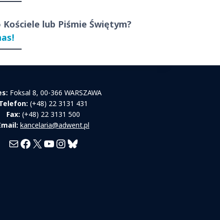
o Kościele lub Piśmie Świętym?
nas!
es:
Foksal 8, 00-366 WARSZAWA
Telefon:
(+48) 22 3131 431
Fax:
(+48) 22 3131 500
Email:
kancelaria@adwent.pl
Mail
Facebook
X
YouTube
Instagram
Bluesky