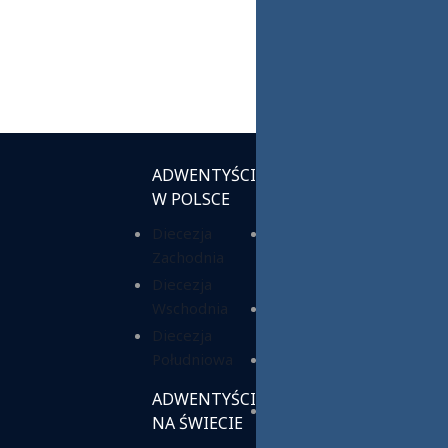
ADWENTYŚCI
INSTYTUCJE
W POLSCE
KOŚCIELNE
Diecezja
Chrześcijańska
Zachodnia
Służba
Charytatywna
Diecezja
Wschodnia
Fundacja ADRA
Polska
Diecezja
Południowa
Hope Media
Polska
ADWENTYŚCI
Wyższa Szkoła
NA ŚWIECIE
Teologiczno-