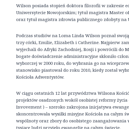
Wilson posiada stopień doktora filozofii w zakresie ed
Uniwersytecie Nowojorskim; tytuł magistra Master of
oraz tytuł magistra zdrowia publicznego zdobyty na
Podczas studiów na Loma Linda Wilson poznał swoją
trzy córki, Emilie, Elizabeth i Catherine. Najpierw 
wyjechali do Afryki Zachodniej, Rosji i powrócili do
bogate doświadczenie administracyjne skłoniło czło
wyborczej w 2000 roku, do wybrania go na wiceprzew
stanowisko piastował do roku 2010, kiedy został wy
Kościoła Adwentystów.
W ciągu ostatnich 12 lat przywództwa Wilsona Kości
projektów osadzonych wokół osobistej reformy życi
Invovement ) – szeroko zakrojona inicjatywa ewange
skoncentrowała wysiłki misyjne Kościoła na całym ś
wspólnoty oraz zbory do osobistego zaangażowania w
tysiące ludzi przyjęło ewangelię na całym świecie.