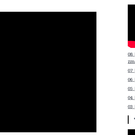
08 
zm
07 
06 
05 
04 
03 