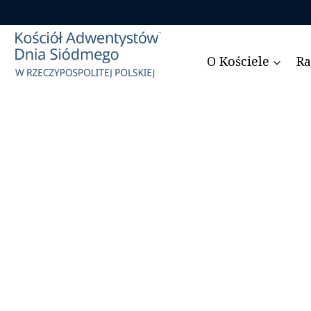
Przejdź
do
treści
O Kościele
Ra