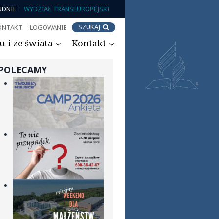
UDNIE
WYDZIAŁ TRANSEUROPEJSKI
SZUKAJ
ONTAKT
LOGOWANIE
 i ze świata
Kontakt
POLECAMY