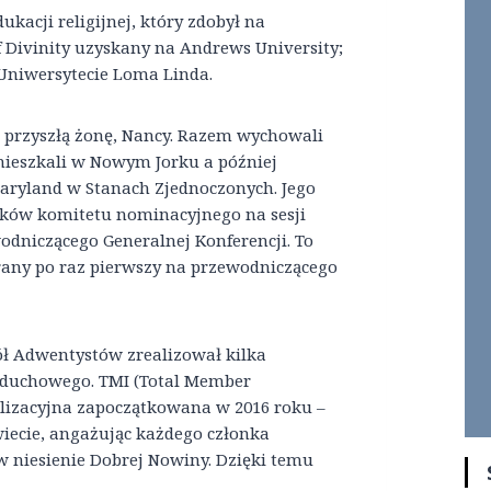
ukacji religijnej, który zdobył na
 Divinity uzyskany na Andrews University;
 Uniwersytecie Loma Linda.
 przyszłą żonę, Nancy. Razem wychowali
zamieszkali w Nowym Jorku a później
 Maryland w Stanach Zjednoczonych. Jego
nków komitetu nominacyjnego na sesji
odniczącego Generalnej Konferencji. To
brany po raz pierwszy na przewodniczącego
ół Adwentystów zrealizował kilka
a duchowego. TMI (Total Member
lizacyjna zapoczątkowana w 2016 roku –
wiecie, angażując każdego członka
 niesienie Dobrej Nowiny. Dzięki temu