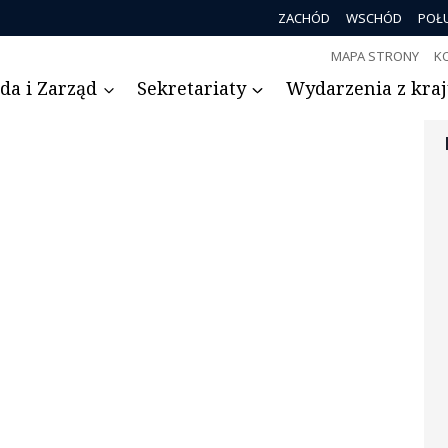
ZACHÓD
WSCHÓD
POŁ
MAPA STRONY
K
da i Zarząd
Sekretariaty
Wydarzenia z kraju