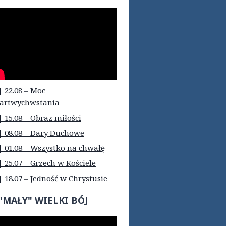
| 22.08 – Moc
artwychwstania
| 15.08 – Obraz miłości
| 08.08 – Dary Duchowe
| 01.08 – Wszystko na chwałę
| 25.07 – Grzech w Kościele
| 18.07 – Jedność w Chrystusie
"MAŁY" WIELKI BÓJ