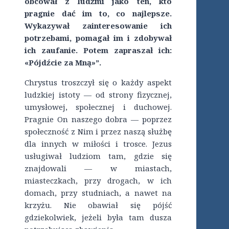
obcował z ludźmi jako ten, kto
pragnie dać im to, co najlepsze.
Wykazywał zainteresowanie ich
potrzebami, pomagał im i zdobywał
ich zaufanie. Potem zapraszał ich:
«Pójdźcie za Mną»”.
Chrystus troszczył się o każdy aspekt
ludzkiej istoty — od strony fizycznej,
umysłowej, społecznej i duchowej.
Pragnie On naszego dobra — poprzez
społeczność z Nim i przez naszą służbę
dla innych w miłości i trosce. Jezus
usługiwał ludziom tam, gdzie się
znajdowali — w miastach,
miasteczkach, przy drogach, w ich
domach, przy studniach, a nawet na
krzyżu. Nie obawiał się pójść
gdziekolwiek, jeżeli była tam dusza