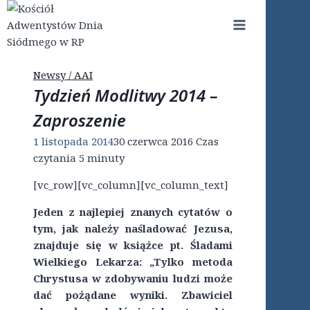
Przejdź
do
treści
Newsy / AAI
Tydzień Modlitwy 2014 –
Zaproszenie
1 listopada 2014
30 czerwca 2016
Czas
czytania
5
minuty
[vc_row][vc_column][vc_column_text]
Jeden z najlepiej znanych cytatów o
tym, jak należy naśladować Jezusa,
znajduje się w książce pt. Śladami
Wielkiego Lekarza: „Tylko metoda
Chrystusa w zdobywaniu ludzi może
dać pożądane wyniki. Zbawiciel