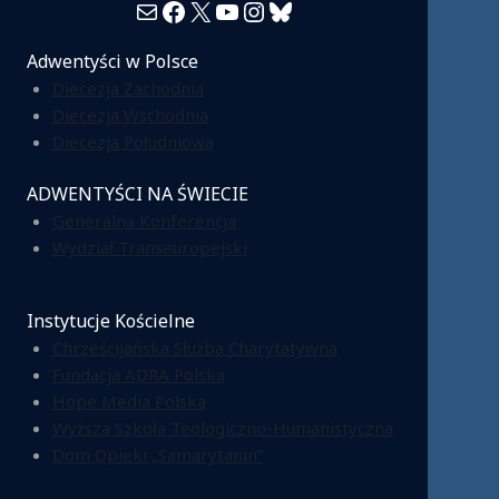
Mail
Facebook
X
YouTube
Instagram
Bluesky
Adwentyści w Polsce
Diecezja Zachodnia
Diecezja Wschodnia
Diecezja Południowa
ADWENTYŚCI NA ŚWIECIE
Generalna Konferencja
Wydział Transeuropejski
Instytucje Kościelne
Chrześcijańska Służba Charytatywna
Fundacja ADRA Polska
Hope Media Polska
Wyższa Szkoła Teologiczno-Humanistyczna
Dom Opieki „Samarytanin”