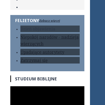
FELIETONY
Zobacz więcej
Dzień objawienia
Niepokój narodów - nadzieja
wierzących
Upadające autorytety
Zatrzymaj się
STUDIUM BIBLIJNE