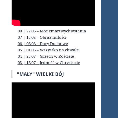
08 | 22.08 – Moc zmartwychwstania
07 | 15.08 – Obraz miłości
06 | 08.08 – Dary Duchowe
05 | 01.08 – Wszystko na chwałę
04 | 25.07 – Grzech w Kościele
03 | 18.07 – Jedność w Chrystusie
"MAŁY" WIELKI BÓJ