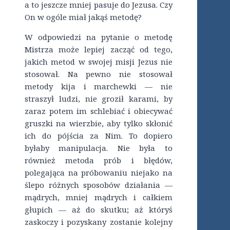
a to jeszcze mniej pasuje do Jezusa. Czy
On w ogóle miał jakąś metodę?
W odpowiedzi na pytanie o metodę
Mistrza może lepiej zacząć od tego,
jakich metod w swojej misji Jezus nie
stosował. Na pewno nie stosował
metody kija i marchewki — nie
straszył ludzi, nie groził karami, by
zaraz potem im schlebiać i obiecywać
gruszki na wierzbie, aby tylko skłonić
ich do pójścia za Nim. To dopiero
byłaby manipulacja. Nie była to
również metoda prób i błędów,
polegająca na próbowaniu niejako na
ślepo różnych sposobów działania —
mądrych, mniej mądrych i całkiem
głupich — aż do skutku; aż któryś
zaskoczy i pozyskany zostanie kolejny