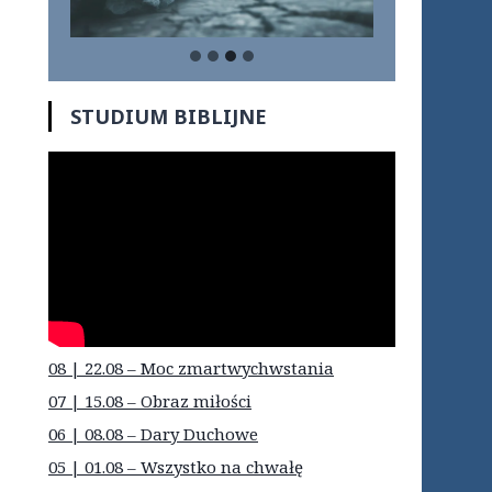
…
STUDIUM BIBLIJNE
08 | 22.08 – Moc zmartwychwstania
07 | 15.08 – Obraz miłości
06 | 08.08 – Dary Duchowe
05 | 01.08 – Wszystko na chwałę