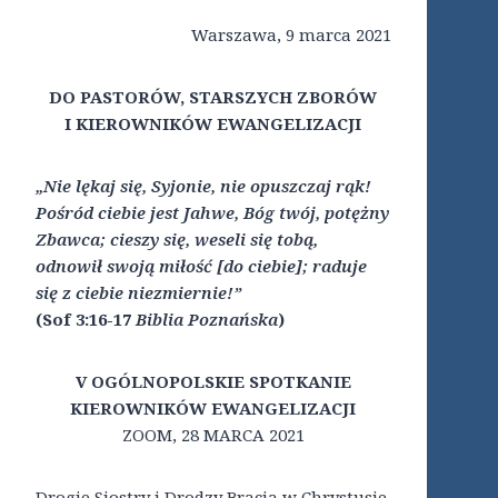
Warszawa, 9 marca 2021
DO PASTORÓW, STARSZYCH ZBORÓW
I KIEROWNIKÓW EWANGELIZACJI
„Nie lękaj się, Syjonie, nie opuszczaj rąk!
Pośród ciebie jest Jahwe, Bóg twój, potężny
Zbawca; cieszy się, weseli się tobą,
odnowił swoją miłość [do ciebie]; raduje
się z ciebie niezmiernie!”
(Sof 3:16-17
Biblia Poznańska
)
V OGÓLNOPOLSKIE SPOTKANIE
KIEROWNIKÓW EWANGELIZACJI
ZOOM, 28 MARCA 2021
Drogie Siostry i Drodzy Bracia w Chrystusie,