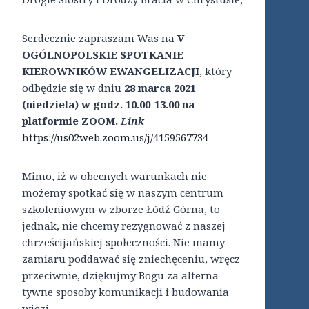
Serdecznie zapraszam Was na
V
O
GÓLNOPOLSKIE S
POTKANIE
K
IEROWNIKÓW E
WANGELIZACJI
, który
odbędzie się w dniu
28 marca 2021
(niedziela) w godz. 10.00-13.00 na
platformie
ZOOM.
L
ink
https://us02web.zoom.us/j/4159567734
Mimo, iż w obecnych warunkach nie
możemy spotkać się w naszym centrum
szkoleniowym w zborze Łódź Górna, to
jednak, nie chcemy rezygnować z naszej
chrześcijańskiej społeczności. Nie mamy
zamiaru poddawać się zniechęceniu, wręcz
przeciwnie, dziękujmy Bogu za alterna-
tywne sposoby komunikacji i budowania
więzi.