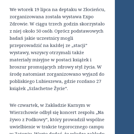
We wtorek 19 lipca na deptaku w Złocieńcu,
zorganizowana została wystawa Expo
Zdrowie. W ciągu trzech godzin skorzystało
z niej około 50 osób. Oprócz podstawowych
badań jakie uczestnicy mogli
przeprowadzić na każdej ze „stacji”
wystawy, wszyscy otrzymali także
materiały misyjne w postaci książek i
broszur promujących zdrowy styl życia. W
środę natomiast zorganizowano wyjazd do
pobliskiego Lubieszewa, gdzie rozdano 27
książek „Szlachetne Życie”.
We czwartek, w Zakładzie Karnym w
Wierzchowie odbył się koncert zespołu „Na
żywo z Podkowy”, który prowadził wspólne
uwielbienie w trakcie tegorocznego campu
w Zatoniu. Warto dodać, że władze zakładu