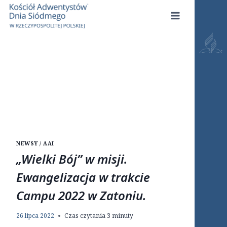
Przejdź
do
treści
NEWSY / AAI
„Wielki Bój” w misji.
Ewangelizacja w trakcie
Campu 2022 w Zatoniu.
26 lipca 2022
Czas czytania
3
minuty