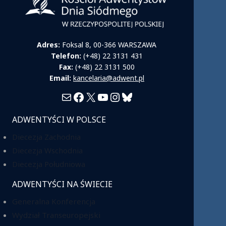
Adres:
Foksal 8, 00-366 WARSZAWA
Telefon:
(+48) 22 3131 431
Fax:
(+48) 22 3131 500
Email:
kancelaria@adwent.pl
Mail
Facebook
X
YouTube
Instagram
Bluesky
ADWENTYŚCI W POLSCE
Diecezja Zachodnia
Diecezja Wschodnia
Diecezja Południowa
ADWENTYŚCI NA ŚWIECIE
Generalna Konferencja
Wydział Transeuropejski