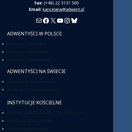
Fax:
(+48) 22 3131 500
Email:
kancelaria@adwent.pl
Mail
Facebook
X
YouTube
Instagram
Bluesky
ADWENTYŚCI W POLSCE
Diecezja Zachodnia
Diecezja Wschodnia
Diecezja Południowa
ADWENTYŚCI NA ŚWIECIE
Generalna Konferencja
Wydział Transeuropejski
INSTYTUCJE KOŚCIELNE
Chrześcijańska Służba Charytatywna
Fundacja ADRA Polska
Hope Media Polska