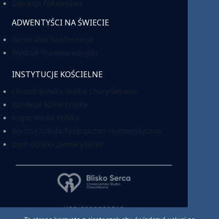
Diecezja Południowa
ADWENTYŚCI NA ŚWIECIE
Generalna Konferencja
Wydział Transeuropejski
INSTYTUCJE KOŚCIELNE
Chrześcijańska Służba Charytatywna
Fundacja ADRA Polska
Hope Media Polska
Wyższa Szkoła Teologiczno-Humanistyczna
Dom Opieki „Samarytanin”
KRS: 0000220518