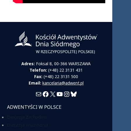
Adres:
Foksal 8, 00-366 WARSZAWA
Telefon:
(+48) 22 3131 431
Fax:
(+48) 22 3131 500
Email:
kancelaria@adwent.pl
Mail
Facebook
X
YouTube
Instagram
Bluesky
ADWENTYŚCI W POLSCE
Diecezja Zachodnia
Diecezja Wschodnia