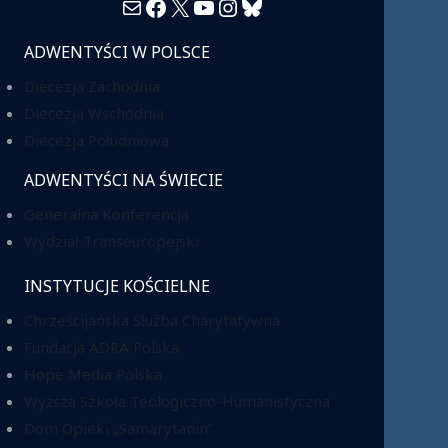
Mail
Facebook
X
YouTube
Instagram
Bluesky
ADWENTYŚCI W POLSCE
Diecezja Zachodnia
Diecezja Wschodnia
Diecezja Południowa
ADWENTYŚCI NA ŚWIECIE
Generalna Konferencja
Wydział Transeuropejski
INSTYTUCJE KOŚCIELNE
Chrześcijańska Służba Charytatywna
Fundacja ADRA Polska
Hope Media Polska
Wyższa Szkoła Teologiczno-Humanistyczna
Dom Opieki „Samarytanin”