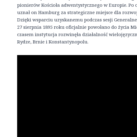
pionierów Kościoła adwentystycznego w Europie. Po 
uznał on Hamburg za strategiczne miejsce dla rozwoju 
Dzięki wsparciu uzyskanemu podczas sesji Generalne
27 sierpnia 1895 roku oficjalnie powołano do życia
czasem instytucja rozwinęła działalność wielojęzyczn
Rydze, Brnie i Konstantynopolu.