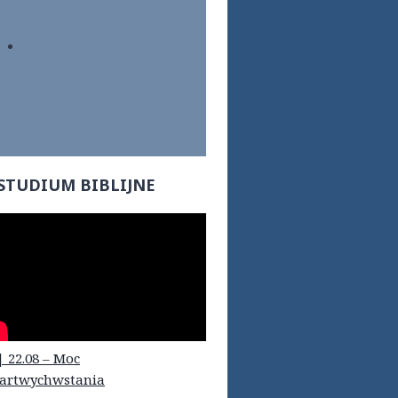
STUDIUM BIBLIJNE
| 22.08 – Moc
artwychwstania