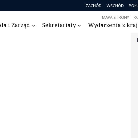
ZACHÓD
WSCHÓD
POŁ
MAPA STRONY
K
da i Zarząd
Sekretariaty
Wydarzenia z kraju