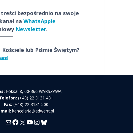
 treści
bezpośrednio
na swoje
 kanał na
WhatsAppie
dniowy
Newsletter
.
o Kościele lub Piśmie Świętym?
nas!
es:
Foksal 8, 00-366 WARSZAWA
Telefon:
(+48) 22 3131 431
Fax:
(+48) 22 3131 500
Email:
kancelaria@adwent.pl
Mail
Facebook
X
YouTube
Instagram
Bluesky