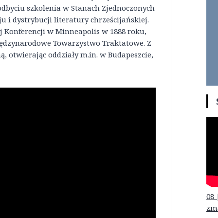
odbyciu szkolenia w Stanach Zjednoczonych
i dystrybucji literatury chrześcijańskiej.
j Konferencji w Minneapolis w 1888 roku,
 Międzynarodowe Towarzystwo Traktatowe. Z
ą, otwierając oddziały m.in. w Budapeszcie,
08 
zm