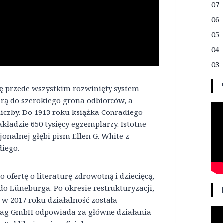
07 
06 
05 
04 
03 
ę przede wszystkim rozwinięty system
urą do szerokiego grona odbiorców, a
liczby. Do 1913 roku książka Conradiego
kładzie 650 tysięcy egzemplarzy. Istotne
onalnej głębi pism Ellen G. White z
iego.
fertę o literaturę zdrowotną i dziecięcą,
do Lüneburga. Po okresie restrukturyzacji,
 w 2017 roku działalność została
lag GmbH odpowiada za główne działania