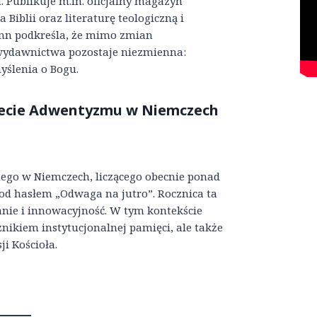
Publikuje m.in. oficjalny magazyn
Biblii oraz literaturę teologiczną i
ann podkreśla, że mimo zmian
wydawnictwa pozostaje niezmienna:
yślenia o Bogu.
 lecie Adwentyzmu w Niemczech
mego w Niemczech, liczącego obecnie ponad
pod hasłem „Odwaga na jutro”. Rocznica ta
anie i innowacyjność. W tym kontekście
nikiem instytucjonalnej pamięci, ale także
i Kościoła.