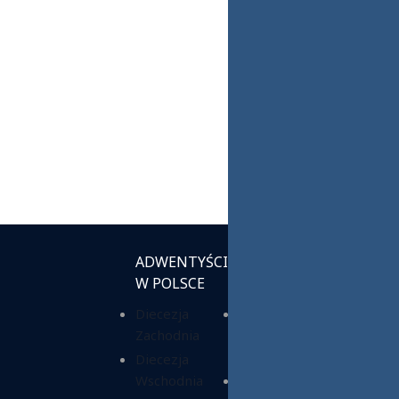
ADWENTYŚCI
INSTYTUCJE
W POLSCE
KOŚCIELNE
Diecezja
Chrześcijańska
Zachodnia
Służba
Charytatywna
Diecezja
Wschodnia
Fundacja ADRA