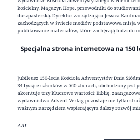
wydawnicze Kościoła adwentystycznego w Niemczech. 
kościelny, Magazyn Hope, przewodniki do studiowania 
duszpasterską. Dyrektor zarządzająca Jessica Kaufm
zachodzących w świecie mediów podstawowa misja 
publikowanie materiałów, które zachęcają ludzi do m
Specjalna strona internetowa na 150
Jubileusz 150-lecia Kościoła Adwentystów Dnia Siód
34 tysiące członków w 560 zborach, obchodzony jest 
akcentuje trzy kluczowe wartości: Biblię, zaangażow
wydawnictwo Advent-Verlag pozostaje nie tylko straż
ważnym narzędziem wspierającym dalszy rozwój misj
AAI