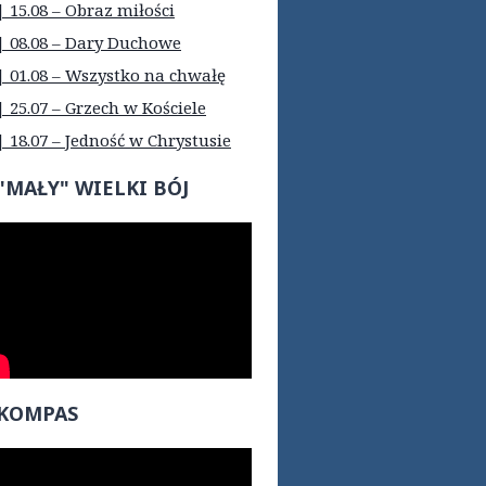
| 15.08 – Obraz miłości
| 08.08 – Dary Duchowe
| 01.08 – Wszystko na chwałę
| 25.07 – Grzech w Kościele
| 18.07 – Jedność w Chrystusie
"MAŁY" WIELKI BÓJ
KOMPAS