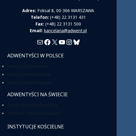
Adres:
Foksal 8, 00-366 WARSZAWA
Telefon:
(+48) 22 3131 431
Fax:
(+48) 22 3131 500
Email:
kancelaria@adwent.pl
Mail
Facebook
X
YouTube
Instagram
Bluesky
ADWENTYŚCI W POLSCE
Diecezja Zachodnia
Diecezja Wschodnia
Diecezja Południowa
ADWENTYŚCI NA ŚWIECIE
Generalna Konferencja
Wydział Transeuropejski
INSTYTUCJE KOŚCIELNE