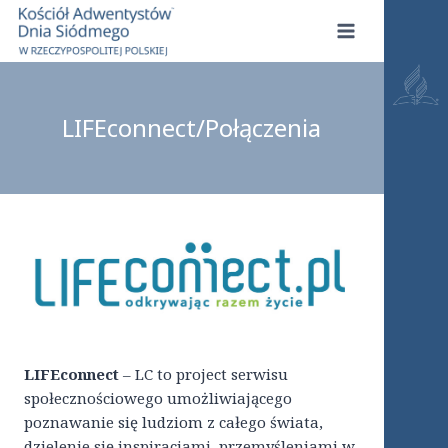
Przejdź
do
treści
LIFEconnect/Połączenia
LIFEconnect
– LC to project serwisu
społecznościowego umożliwiającego
poznawanie się ludziom z całego świata,
dzielenie się inspiracjami, przemyśleniami w