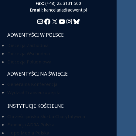
Fax:
(+48) 22 3131 500
Email:
kancelaria@adwent.pl
Mail
Facebook
X
YouTube
Instagram
Bluesky
ADWENTYŚCI W POLSCE
Diecezja Zachodnia
Diecezja Wschodnia
Diecezja Południowa
ADWENTYŚCI NA ŚWIECIE
Generalna Konferencja
Wydział Transeuropejski
INSTYTUCJE KOŚCIELNE
Chrześcijańska Służba Charytatywna
Fundacja ADRA Polska
Hope Media Polska