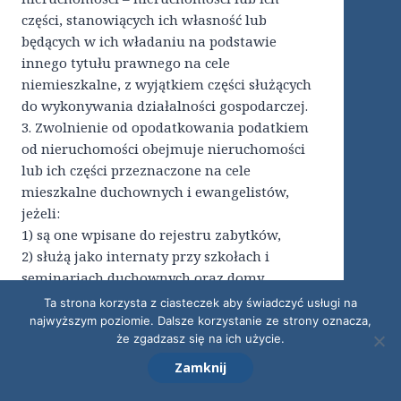
części, stanowiących ich własność lub
będących w ich władaniu na podstawie
innego tytułu prawnego na cele
niemieszkalne, z wyjątkiem części służących
do wykonywania działalności gospodarczej.
3. Zwolnienie od opodatkowania podatkiem
od nieruchomości obejmuje nieruchomości
lub ich części przeznaczone na cele
mieszkalne duchownych i ewangelistów,
jeżeli:
1) są one wpisane do rejestru zabytków,
2) służą jako internaty przy szkołach i
seminariach duchownych oraz domy
duchownych-emerytów i wdów po nich oraz
Ta strona korzysta z ciasteczek aby świadczyć usługi na
ewangelistów, znajdujące się w domach
najwyższym poziomie. Dalsze korzystanie ze strony oznacza,
że zgadzasz się na ich użycie.
kościelnych,
3) znajdują się w budynkach zarządów
Zamknij
diecezji i przewodniczących diecezji,