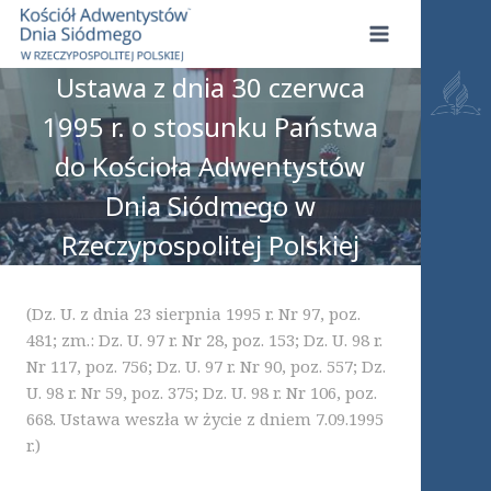
Przejdź
do
treści
Ustawa z dnia 30 czerwca
1995 r. o stosunku Państwa
do Kościoła Adwentystów
Dnia Siódmego w
Rzeczypospolitej Polskiej
(Dz. U. z dnia 23 sierpnia 1995 r. Nr 97, poz.
481; zm.: Dz. U. 97 r. Nr 28, poz. 153; Dz. U. 98 r.
Nr 117, poz. 756; Dz. U. 97 r. Nr 90, poz. 557; Dz.
U. 98 r. Nr 59, poz. 375; Dz. U. 98 r. Nr 106, poz.
668. Ustawa weszła w życie z dniem 7.09.1995
r.)