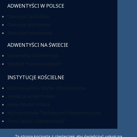
ADWENTYŚCI W POLSCE
Diecezja Zachodnia
Diecezja Wschodnia
Diecezja Południowa
ADWENTYŚCI NA ŚWIECIE
Generalna Konferencja
Wydział Transeuropejski
INSTYTUCJE KOŚCIELNE
Chrześcijańska Służba Charytatywna
Fundacja ADRA Polska
Hope Media Polska
Wyższa Szkoła Teologiczno-Humanistyczna
Dom Opieki „Samarytanin”
Ta strona korzysta z ciasteczek aby świadczyć usługi na