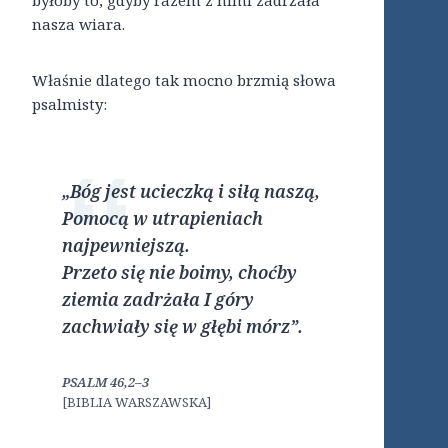
byłoby to, gdyby razem z nimi zadrżała
nasza wiara.
Właśnie dlatego tak mocno brzmią słowa
psalmisty:
„Bóg jest ucieczką i siłą naszą,
Pomocą w utrapieniach
najpewniejszą.
Przeto się nie boimy, choćby
ziemia zadrżała I góry
zachwiały się w głębi mórz”.
PSALM 46,2–3
[BIBLIA WARSZAWSKA]