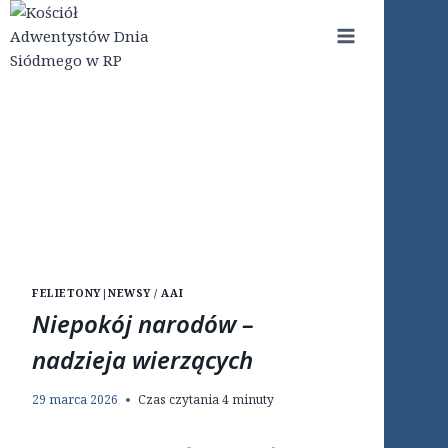
Przejdź
do
treści
FELIETONY
|
NEWSY / AAI
Niepokój narodów –
nadzieja wierzących
29 marca 2026
Czas czytania
4
minuty