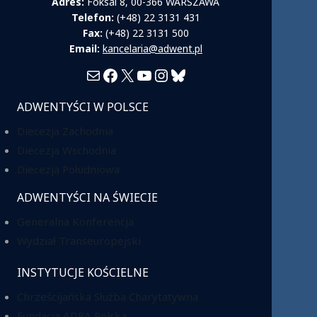
Adres:
Foksal 8, 00-366 WARSZAWA
Telefon:
(+48) 22 3131 431
Fax:
(+48) 22 3131 500
Email:
kancelaria@adwent.pl
Mail
Facebook
X
YouTube
Instagram
Bluesky
ADWENTYŚCI W POLSCE
Diecezja Zachodnia
Diecezja Wschodnia
Diecezja Południowa
ADWENTYŚCI NA ŚWIECIE
Generalna Konferencja
Wydział Transeuropejski
INSTYTUCJE KOŚCIELNE
Chrześcijańska Służba Charytatywna
Fundacja ADRA Polska