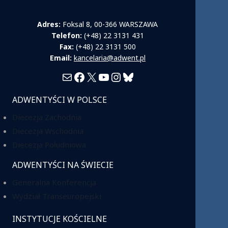
Adres:
Foksal 8, 00-366 WARSZAWA
Telefon:
(+48) 22 3131 431
Fax:
(+48) 22 3131 500
Email:
kancelaria@adwent.pl
Mail
Facebook
X
YouTube
Instagram
Bluesky
ADWENTYŚCI W POLSCE
Diecezja Zachodnia
Diecezja Wschodnia
Diecezja Południowa
ADWENTYŚCI NA ŚWIECIE
Generalna Konferencja
Wydział Transeuropejski
INSTYTUCJE KOŚCIELNE