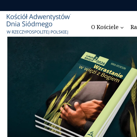
Przejdź
do
treści
O Kościele
Ra