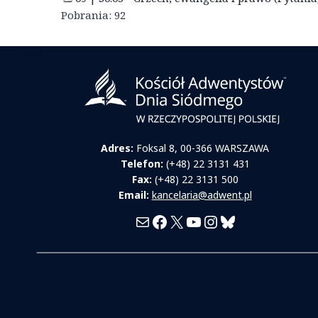
Pobrania:
92
Adres:
Foksal 8, 00-366 WARSZAWA
Telefon:
(+48) 22 3131 431
Fax:
(+48) 22 3131 500
Email:
kancelaria@adwent.pl
Mail
Facebook
X
YouTube
Instagram
Bluesky