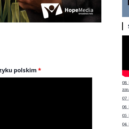
ęzyku polskim
*
08 
zm
07 
06 
05 
04 