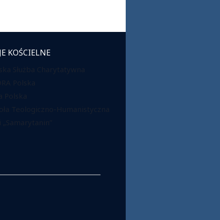
JE KOŚCIELNE
ska Służba Charytatywna
DRA Polska
 Polska
oła Teologiczno-Humanistyczna
 „Samarytanin”