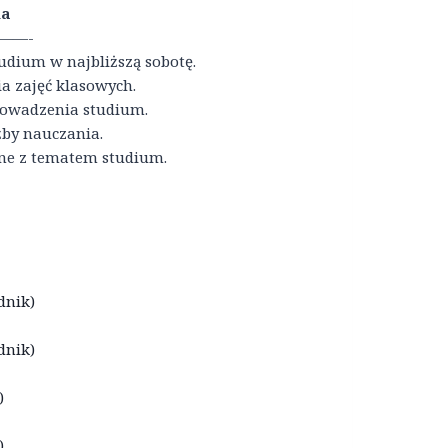
ia
——-
udium w najbliższą sobotę.
a zajęć klasowych.
rowadzenia studium.
żby nauczania.
ne z tematem studium.
dnik)
dnik)
)
)