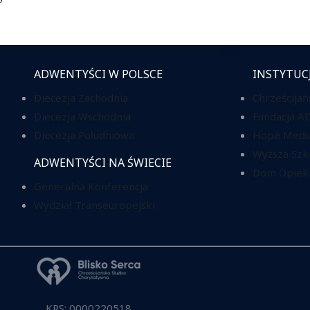
ADWENTYŚCI W POLSCE
INSTYTUC
Diecezja Zachodnia
Chrześcijań
Diecezja Wschodnia
Fundacja A
Diecezja Południowa
Hope Media
Wyższa Szk
ADWENTYŚCI NA ŚWIECIE
Dom Opieki
Generalna Konferencja
Wydział Transeuropejski
KRS: 0000220518