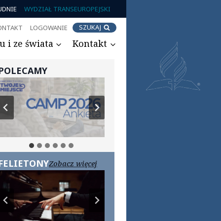
UDNIE
WYDZIAŁ TRANSEUROPEJSKI
SZUKAJ
ONTAKT
LOGOWANIE
 i ze świata
Kontakt
POLECAMY
FELIETONY
Zobacz więcej