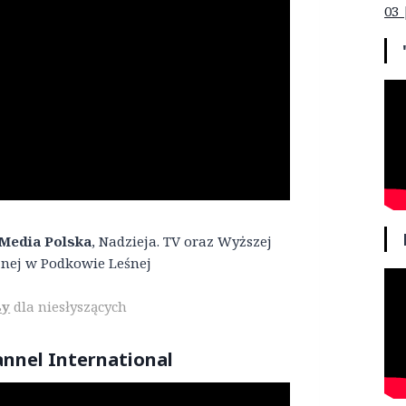
03 
Media Polska
, Nadzieja. TV oraz Wyższej
nej w Podkowie Leśnej
sy
dla niesłyszących
annel International