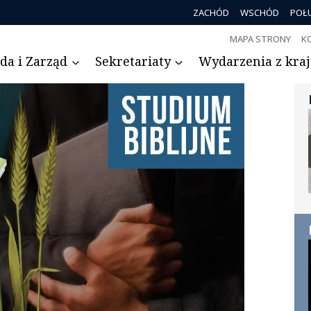
ZACHÓD
WSCHÓD
POŁ
MAPA STRONY
K
da i Zarząd
Sekretariaty
Wydarzenia z kraju