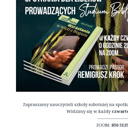
Zapraszamy nauczycieli szkoły sobotniej na spot
Widzimy się w każdy
czwarte
———————
ZOOM:
856 512