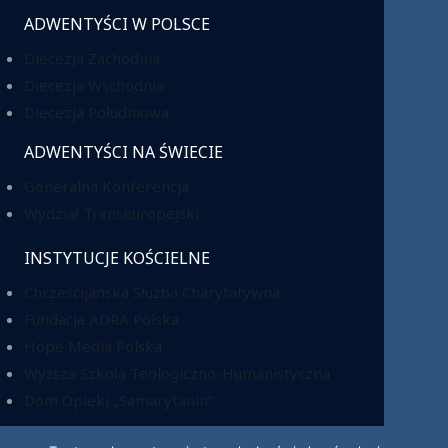
ADWENTYŚCI W POLSCE
Diecezja Zachodnia
Diecezja Wschodnia
Diecezja Południowa
ADWENTYŚCI NA ŚWIECIE
Generalna Konferencja
Wydział Transeuropejski
INSTYTUCJE KOŚCIELNE
Chrześcijańska Służba Charytatywna
Fundacja ADRA Polska
Hope Media Polska
Wyższa Szkoła Teologiczno-Humanistyczna
Dom Opieki „Samarytanin”