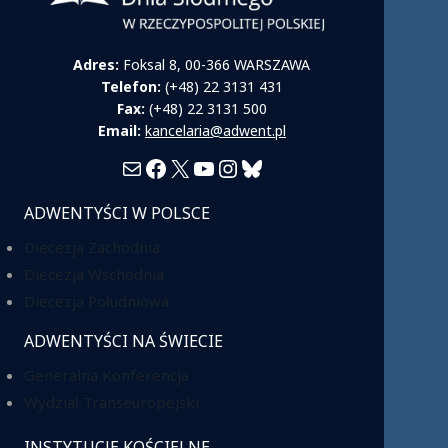
Adres:
Foksal 8, 00-366 WARSZAWA
Telefon:
(+48) 22 3131 431
Fax:
(+48) 22 3131 500
Email:
kancelaria@adwent.pl
Mail
Facebook
X
YouTube
Instagram
Bluesky
ADWENTYŚCI W POLSCE
Diecezja Zachodnia
Diecezja Wschodnia
Diecezja Południowa
ADWENTYŚCI NA ŚWIECIE
Generalna Konferencja
Wydział Transeuropejski
INSTYTUCJE KOŚCIELNE