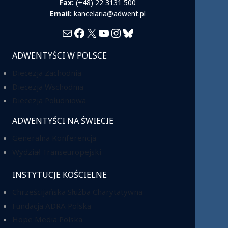
Fax:
(+48) 22 3131 500
Email:
kancelaria@adwent.pl
Mail
Facebook
X
YouTube
Instagram
Bluesky
ADWENTYŚCI W POLSCE
Diecezja Zachodnia
Diecezja Wschodnia
Diecezja Południowa
ADWENTYŚCI NA ŚWIECIE
Generalna Konferencja
Wydział Transeuropejski
INSTYTUCJE KOŚCIELNE
Chrześcijańska Służba Charytatywna
Fundacja ADRA Polska
Hope Media Polska