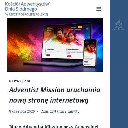
Przejdź
do
treści
NEWSY / AAI
Adventist Mission uruchamia
nową stronę internetową
8 czerwca 2026
Czas czytania
2
minuty
Biuro Adventist Mission przy Generalnej