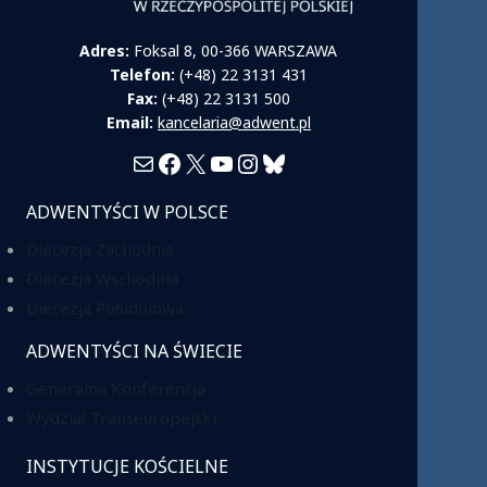
Adres:
Foksal 8, 00-366 WARSZAWA
Telefon:
(+48) 22 3131 431
Fax:
(+48) 22 3131 500
Email:
kancelaria@adwent.pl
Mail
Facebook
X
YouTube
Instagram
Bluesky
ADWENTYŚCI W POLSCE
Diecezja Zachodnia
Diecezja Wschodnia
Diecezja Południowa
ADWENTYŚCI NA ŚWIECIE
Generalna Konferencja
Wydział Transeuropejski
INSTYTUCJE KOŚCIELNE