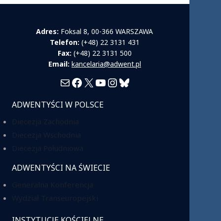
Adres:
Foksal 8, 00-366 WARSZAWA
Telefon:
(+48) 22 3131 431
Fax:
(+48) 22 3131 500
Email:
kancelaria@adwent.pl
Mail
Facebook
X
YouTube
Instagram
Bluesky
ADWENTYŚCI W POLSCE
Diecezja Zachodnia
Diecezja Wschodnia
Diecezja Południowa
ADWENTYŚCI NA ŚWIECIE
Generalna Konferencja
Wydział Transeuropejski
INSTYTUCJE KOŚCIELNE