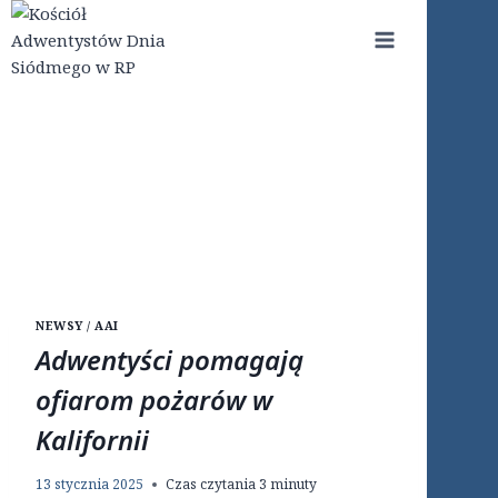
Przejdź
do
treści
NEWSY / AAI
Adwentyści pomagają
ofiarom pożarów w
Kalifornii
13 stycznia 2025
Czas czytania
3
minuty