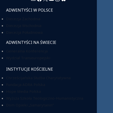
ADWENTYŚCI W POLSCE
Diecezja Zachodnia
Diecezja Wschodnia
Diecezja Południowa
ADWENTYŚCI NA ŚWIECIE
Generalna Konferencja
Wydział Transeuropejski
INSTYTUCJE KOŚCIELNE
Chrześcijańska Służba Charytatywna
Fundacja ADRA Polska
Hope Media Polska
Wyższa Szkoła Teologiczno-Humanistyczna
Dom Opieki „Samarytanin”