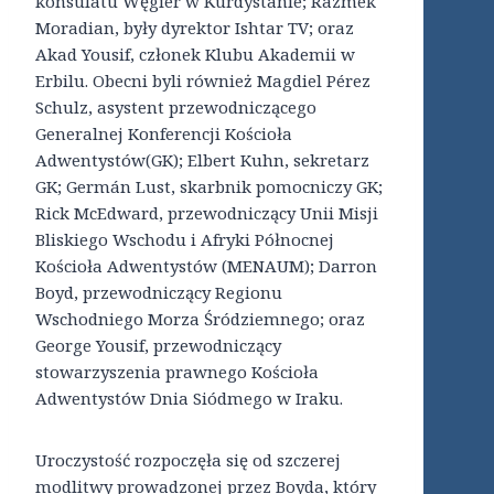
konsulatu Węgier w Kurdystanie; Razmek
Moradian, były dyrektor Ishtar TV; oraz
Akad Yousif, członek Klubu Akademii w
Erbilu. Obecni byli również Magdiel Pérez
Schulz, asystent przewodniczącego
Generalnej Konferencji Kościoła
Adwentystów(GK); Elbert Kuhn, sekretarz
GK; Germán Lust, skarbnik pomocniczy GK;
Rick McEdward, przewodniczący Unii Misji
Bliskiego Wschodu i Afryki Północnej
Kościoła Adwentystów (MENAUM); Darron
Boyd, przewodniczący Regionu
Wschodniego Morza Śródziemnego; oraz
George Yousif, przewodniczący
stowarzyszenia prawnego Kościoła
Adwentystów Dnia Siódmego w Iraku.
Uroczystość rozpoczęła się od szczerej
modlitwy prowadzonej przez Boyda, który