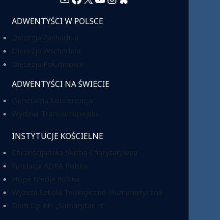
ADWENTYŚCI W POLSCE
Diecezja Zachodnia
Diecezja Wschodnia
Diecezja Południowa
ADWENTYŚCI NA ŚWIECIE
Generalna Konferencja
Wydział Transeuropejski
INSTYTUCJE KOŚCIELNE
Chrześcijańska Służba Charytatywna
Fundacja ADRA Polska
Hope Media Polska
Wyższa Szkoła Teologiczno-Humanistyczna
Dom Opieki „Samarytanin”