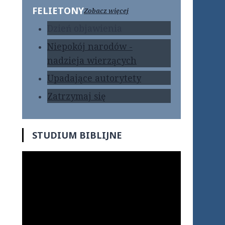
FELIETONY
Zobacz więcej
Dzień objawienia
Niepokój narodów -
nadzieja wierzących
Upadające autorytety
Zatrzymaj się
STUDIUM BIBLIJNE