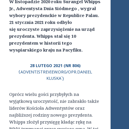
W listopadzie 2020 roku Surangel Whipps
Jr., Adwentysta Dnia Siódmego , wygrał
wybory prezydenckie w Republice Palau.
21 stycznia 2021 roku odbyło
się uroczyste zaprzysiężenie na urząd
prezydenta. Whipps stał się 10
prezydentem w historii tego
wyspiarskiego kraju na Pacyfiku.
28 LUTEGO 2021 (NR 806)
ADVENTISTREVIEW.ORG/OPR.DANIEL
{
KLUSKA`}
Oprócz wielu gości przybyłych na
wyjątkową uroczystość, nie zabrakło także
liderów Kościoła Adwentystów oraz
najbliższej rodziny nowego prezydenta.
Whipps złożył przysięgę kładąc rękę na
Biblii trzymanej przez swojego syna. W tej