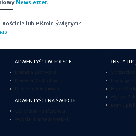
dniowy
Newsletter
.
o Kościele lub Piśmie Świętym?
nas!
ADWENTYŚCI W POLSCE
INSTYTUC
Diecezja Zachodnia
Chrześcijań
Diecezja Wschodnia
Fundacja A
Diecezja Południowa
Hope Media
Wyższa Szk
ADWENTYŚCI NA ŚWIECIE
Dom Opieki
Generalna Konferencja
Wydział Transeuropejski