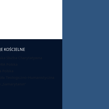
JE KOŚCIELNE
ska Służba Charytatywna
DRA Polska
 Polska
oła Teologiczno-Humanistyczna
 „Samarytanin”