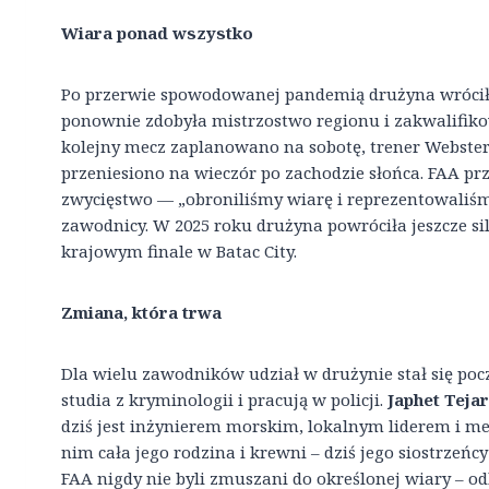
Wiara ponad wszystko
Po przerwie spowodowanej pandemią drużyna wróciła 
ponownie zdobyła mistrzostwo regionu i zakwalifik
kolejny mecz zaplanowano na sobotę, trener Webster 
przeniesiono na wieczór po zachodzie słońca. FAA pr
zwycięstwo — „obroniliśmy wiarę i reprezentowaliś
zawodnicy. W 2025 roku drużyna powróciła jeszcze si
krajowym finale w Batac City.
Zmiana, która trwa
Dla wielu zawodników udział w drużynie stał się poc
studia z kryminologii i pracują w policji.
Japhet Teja
dziś jest inżynierem morskim, lokalnym liderem i me
nim cała jego rodzina i krewni – dziś jego siostrzeń
FAA nigdy nie byli zmuszani do określonej wiary – od