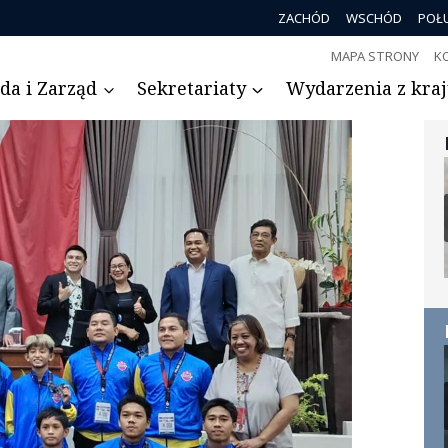
ZACHÓD
WSCHÓD
POŁ
MAPA STRONY
K
da i Zarząd
Sekretariaty
Wydarzenia z kraju