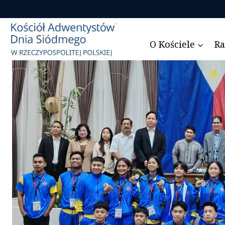
Przejdź
do
treści
O Kościele
Ra