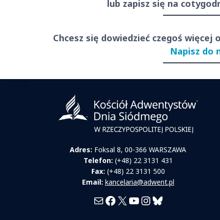
lub zapisz się na cotygo
Chcesz się dowiedzieć czegoś więcej 
Napisz do 
Adres:
Foksal 8, 00-366 WARSZAWA
Telefon:
(+48) 22 3131 431
Fax:
(+48) 22 3131 500
Email:
kancelaria@adwent.pl
Mail
Facebook
X
YouTube
Instagram
Bluesky