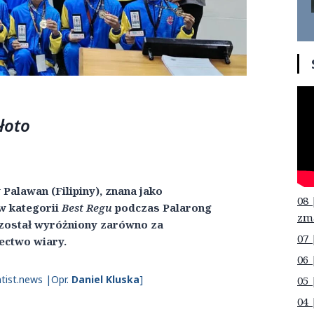
łoto
Palawan (Filipiny), znana jako
08 
w kategorii
Best Regu
podczas Palarong
zm
ł został wyróżniony zarówno za
07 
ectwo wiary.
06 
tist.news |Opr.
Daniel Kluska
]
05 
04 