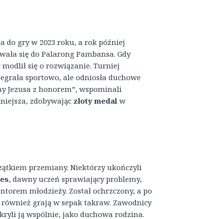
do gry w 2023 roku, a rok później
owała się do Palarong Pambansa. Gdy
modlił się o rozwiązanie. Turniej
zegrała sportowo, ale odniosła duchowe
my Jezusa z honorem”, wspominali
lniejsza, zdobywając
złoty medal
w
zątkiem przemiany. Niektórzy ukończyli
res
, dawny uczeń sprawiający problemy,
ntorem młodzieży. Został ochrzczony, a po
cy również grają w sepak takraw. Zawodnicy
kryli ją wspólnie, jako duchowa rodzina.