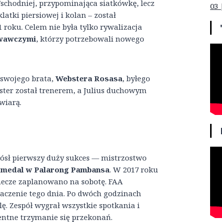
chodniej, przypominająca siatkówkę, lecz
03 
atki piersiowej i kolan – został
roku. Celem nie była tylko rywalizacja
owawczymi
, którzy potrzebowali nowego
 swojego brata,
Webstera Rosasa
, byłego
ster został trenerem, a Julius duchowym
wiarą.
iósł pierwszy duży sukces — mistrzostwo
medal w Palarong
Pambansa
. W 2017 roku
 mecze zaplanowano na sobotę. FAA
aczenie tego dnia. Po dwóch godzinach
ę. Zespół wygrał wszystkie spotkania i
ntne trzymanie się przekonań.