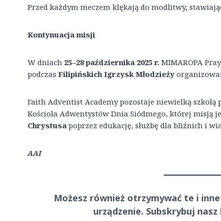
Przed każdym meczem klękają do modlitwy, stawiając
Kontynuacja misji
W dniach
25–28 października 2025 r.
MIMAROPA Praye
podczas
Filipińskich Igrzysk Młodzieży
organizowany
Faith Adventist Academy pozostaje niewielką szkołą
Kościoła Adwentystów Dnia Siódmego, której misją j
Chrystusa
poprzez edukację, służbę dla bliźnich i wia
AAI
Możesz również otrzymywać te i inne
urządzenie. Subskrybuj nasz