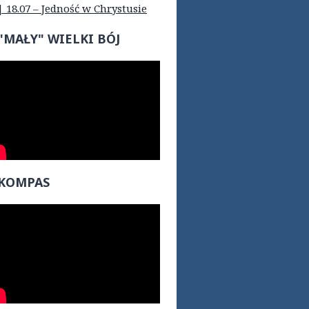
| 18.07 – Jedność w Chrystusie
"MAŁY" WIELKI BÓJ
KOMPAS