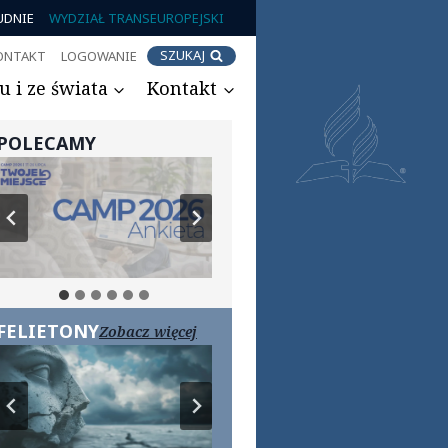
UDNIE
WYDZIAŁ TRANSEUROPEJSKI
SZUKAJ
ONTAKT
LOGOWANIE
 i ze świata
Kontakt
POLECAMY
FELIETONY
Zobacz więcej