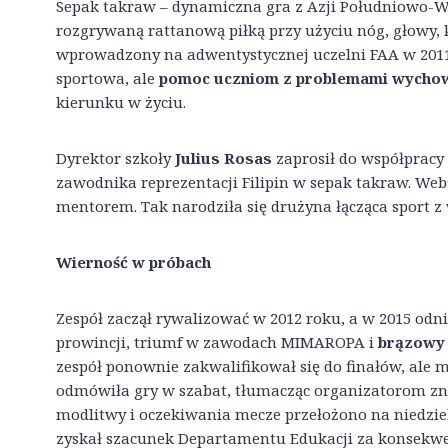
Sepak takraw – dynamiczna gra z Azji Południowo-Ws
rozgrywaną rattanową piłką przy użyciu nóg, głowy, kl
wprowadzony na adwentystycznej uczelni FAA w 2011 
sportowa, ale
pomoc uczniom z problemami wych
kierunku w życiu.
Dyrektor szkoły
Julius Rosas
zaprosił do współpracy
zawodnika reprezentacji Filipin w sepak takraw. Web
mentorem. Tak narodziła się drużyna łącząca sport z 
Wierność w próbach
Zespół zaczął rywalizować w 2012 roku, a w 2015 odn
prowincji, triumf w zawodach MIMAROPA i
brązowy 
zespół ponownie zakwalifikował się do finałów, ale
odmówiła gry w szabat, tłumacząc organizatorom zn
modlitwy i oczekiwania mecze przełożono na niedziel
zyskał szacunek Departamentu Edukacji za konsekwe