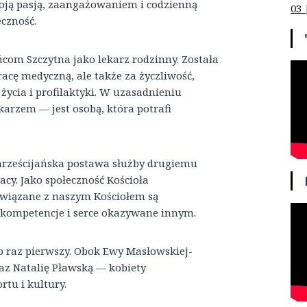
swoją pasją, zaangażowaniem i codzienną
03 
czność.
com Szczytna jako lekarz rodzinny. Została
racę medyczną, ale także za życzliwość,
ycia i profilaktyki. W uzasadnieniu
ekarzem — jest osobą, która potrafi
hrześcijańska postawa służby drugiemu
cy. Jako społeczność Kościoła
związane z naszym Kościołem są
kompetencje i serce okazywane innym.
o raz pierwszy. Obok Ewy Masłowskiej-
az Natalię Pławską — kobiety
rtu i kultury.