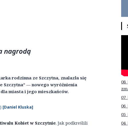
a nagrodą
rka rodzinna ze Szczytna, znalazła się
08 
że Szczytna” — nowego wyróżnienia
zm
la miasta i jego mieszkańców.
07 
06 
)
[Daniel Kluska]
05 
04 
tiwalu Kobiet w Szczytnie
. Jak podkreślili