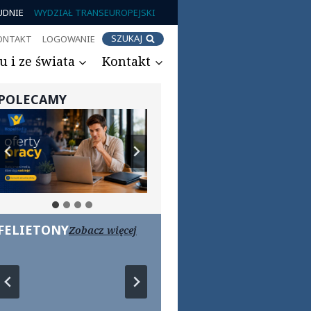
UDNIE
WYDZIAŁ TRANSEUROPEJSKI
SZUKAJ
ONTAKT
LOGOWANIE
 i ze świata
Kontakt
POLECAMY
FELIETONY
Zobacz więcej