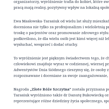
organizatorzy, wyróżnienie trafia do kobiet, które 
pracą mają realny, pozytywny wpływ na lokalną społe
Ewa Masłowska-Tarasiuk od wielu lat służy mieszkań
doceniona nie tylko za profesjonalizm i wieloletnią p
troskę o pacjentów oraz promowanie zdrowego stylu ż
podkreślono, że dla wielu osób jest kimś więcej niż l
wysłuchać, wesprzeć i dodać otuchy.
To wyróżnienie jest pięknym świadectwem tego, że c
człowiekowi znajduje wyraz w codziennej, wiernej pra
Adwentystów Dnia Siódmego cieszymy się, że osoby 
rozpoznawane i doceniane za swoje zaangażowanie, 
Nagroda
„Złote Róże Szczytna”
została przyznana p
Tarasiuk wyróżniono także dr Danutę Bukowiecką or
reprezentujące różne dziedziny życia społecznego, spo