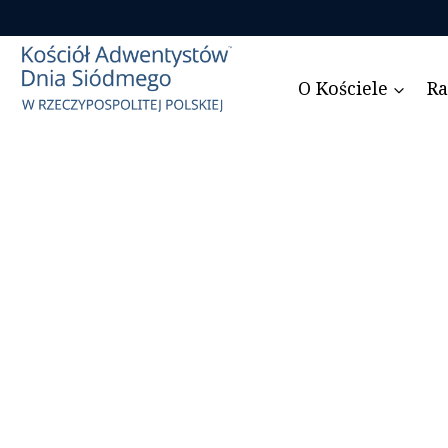
Przejdź
do
treści
O Kościele
Ra