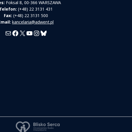
es:
Foksal 8, 00-366 WARSZAWA
Telefon:
(+48) 22 3131 431
Fax:
(+48) 22 3131 500
Email:
kancelaria@adwent.pl
Mail
Facebook
X
YouTube
Instagram
Bluesky