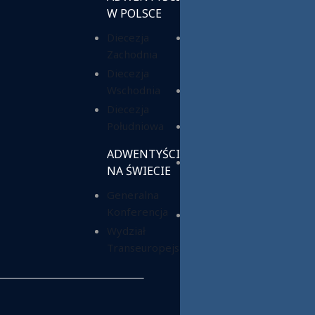
W POLSCE
KOŚCIELNE
Diecezja
Chrześcijańska
Zachodnia
Służba
Charytatywna
Diecezja
Wschodnia
Fundacja ADRA
Polska
Diecezja
Południowa
Hope Media
Polska
ADWENTYŚCI
Wyższa Szkoła
NA ŚWIECIE
Teologiczno-
Generalna
Humanistyczna
Konferencja
Dom Opieki
Wydział
„Samarytanin”
Transeuropejski