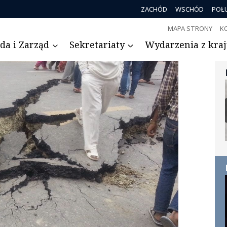
ZACHÓD
WSCHÓD
POŁ
MAPA STRONY
K
da i Zarząd
Sekretariaty
Wydarzenia z kraju