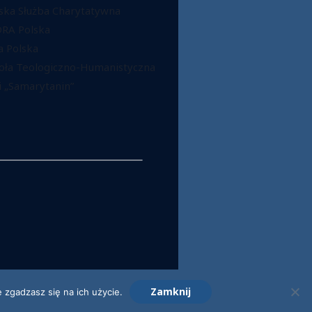
ska Służba Charytatywna
DRA Polska
 Polska
oła Teologiczno-Humanistyczna
 „Samarytanin”
Zamknij
 zgadzasz się na ich użycie.