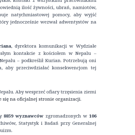
zyskać kontakt z wszystkimi pracownikami
powiednią ilość żywności, ubrań, namiotów,
buje natychmiastowej pomocy, aby wyjść
który jednocześnie wezwał adwentystów na
riana
, dyrektora komunikacji w Wydziałe
cisłym kontakcie z kościołem w Nepalu –
palu – podkreślił Kurian. Potrzebują oni
a, aby przeciwdziałać konsekwencjom tej
alu. Aby wesprzeć ofiary trzęsienia ziemi
 się na oficjalnej stronie organizacji
.
zy
8859 wyznawców
zgromadzonych w
106
hiwów, Statystyk i Badań przy Generalnej
duizm.