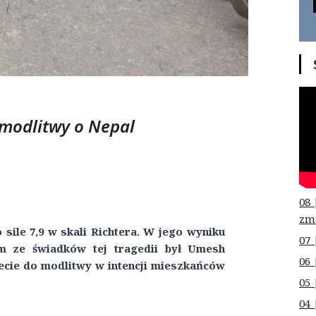
 modlitwy o Nepal
08 
zm
 sile 7,9 w skali Richtera. W jego wyniku
07 
ym ze świadków tej tragedii był Umesh
06 
ecie do modlitwy w intencji mieszkańców
05 
04 