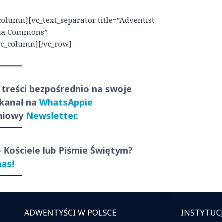
olumn][vc_text_separator title=”Adventist
dia Commons”
/vc_column][/vc_row]
 treści
bezpośrednio
na swoje
 kanał na
WhatsAppie
dniowy
Newsletter
.
o Kościele lub Piśmie Świętym?
nas!
ADWENTYŚCI W POLSCE
INSTYTUC