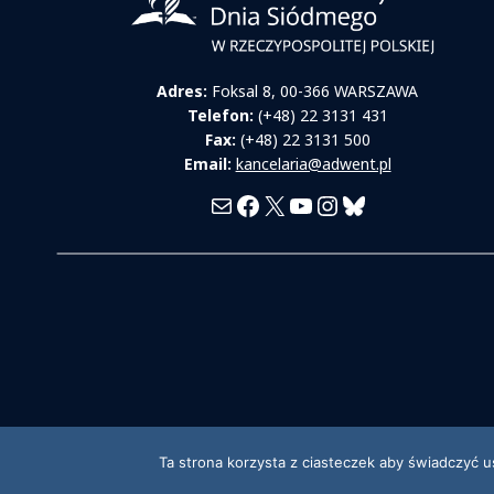
Adres:
Foksal 8, 00-366 WARSZAWA
Telefon:
(+48) 22 3131 431
Fax:
(+48) 22 3131 500
Email:
kancelaria@adwent.pl
Mail
Facebook
X
YouTube
Instagram
Bluesky
Ta strona korzysta z ciasteczek aby świadczyć u
© 