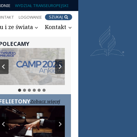
UDNIE
WYDZIAŁ TRANSEUROPEJSKI
SZUKAJ
ONTAKT
LOGOWANIE
 i ze świata
Kontakt
POLECAMY
FELIETONY
Zobacz więcej