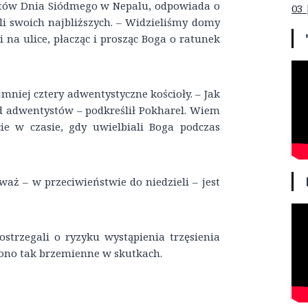
stów Dnia Siódmego w Nepalu, odpowiada o
03 
ili swoich najbliższych. – Widzieliśmy domy
 na ulice, płacząc i prosząc Boga o ratunek
mniej cztery adwentystyczne kościoły. – Jak
d adwentystów – podkreślił Pokharel. Wiem
cie w czasie, gdy uwielbiali Boga podczas
aż – w przeciwieństwie do niedzieli – jest
ostrzegali o ryzyku wystąpienia trzęsienia
ć ono tak brzemienne w skutkach.