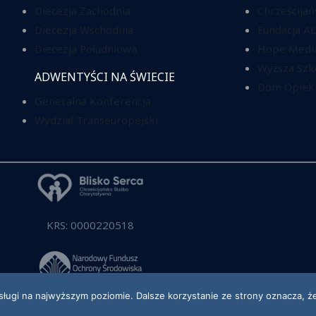
Diecezja Zachodnia
Chrześcijań
Diecezja Wschodnia
Fundacja A
Diecezja Południowa
Hope Media
Wyższa Szk
ADWENTYŚCI NA ŚWIECIE
Dom Opieki
Generalna Konferencja
Wydział Transeuropejski
KRS: 0000220518
sługi na najwyższym poziomie. Dalsze korzystanie ze strony oznacza, że
2026 Kościół Adwentystów Dnia Siódmego w RP