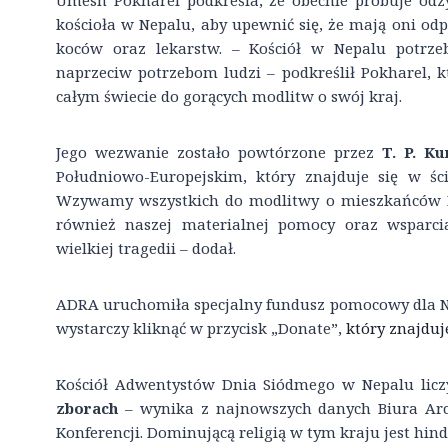
Umesh Pokharel podkreśla, że obecnie próbuje od
kościoła w Nepalu, aby upewnić się, że mają oni od
koców oraz lekarstw. – Kościół w Nepalu potrze
naprzeciw potrzebom ludzi – podkreślił Pokharel, 
całym świecie do gorących modlitw o swój kraj.
Jego wezwanie zostało powtórzone przez
T. P. Ku
Południowo-Europejskim, który znajduje się w ś
Wzywamy wszystkich do modlitwy o mieszkańców Ne
również naszej materialnej pomocy oraz wsparci
wielkiej tragedii – dodał.
ADRA uruchomiła specjalny fundusz pomocowy dla Nep
wystarczy kliknąć w przycisk „Donate”,
który znajduje
Kościół Adwentystów Dnia Siódmego w Nepalu lic
zborach
– wynika z najnowszych danych Biura Arc
Konferencji. Dominującą religią w tym kraju jest hin