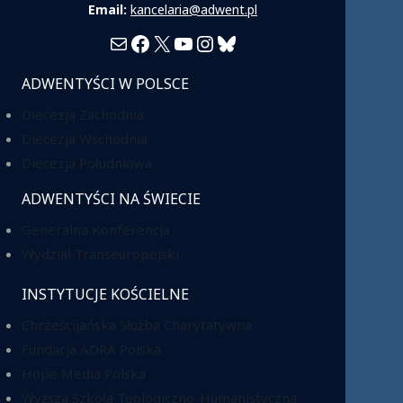
Email:
kancelaria@adwent.pl
Mail
Facebook
X
YouTube
Instagram
Bluesky
ADWENTYŚCI W POLSCE
Diecezja Zachodnia
Diecezja Wschodnia
Diecezja Południowa
ADWENTYŚCI NA ŚWIECIE
Generalna Konferencja
Wydział Transeuropejski
INSTYTUCJE KOŚCIELNE
Chrześcijańska Służba Charytatywna
Fundacja ADRA Polska
Hope Media Polska
Wyższa Szkoła Teologiczno-Humanistyczna