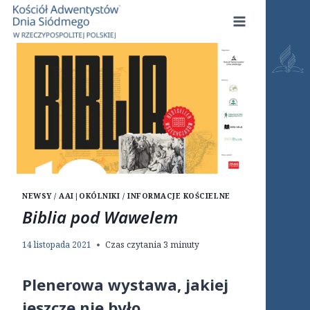
Przejdź
do
treści
NEWSY / AAI
|
OKÓLNIKI / INFORMACJE KOŚCIELNE
Biblia pod Wawelem
14 listopada 2021
Czas czytania
3
minuty
Plenerowa wystawa, jakiej
jeszcze nie było