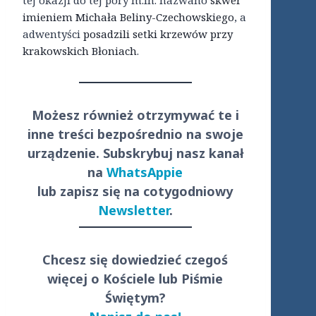
tej okazji do tej pory m.in. nazwano
skwer
imieniem Michała Beliny-Czechowskiego
, a
adwentyści
posadzili setki krzewów przy
krakowskich Błoniach
.
Możesz również otrzymywać te i
inne treści
bezpośrednio
na swoje
urządzenie. Subskrybuj nasz kanał
na
WhatsAppie
lub zapisz się na cotygodniowy
Newsletter
.
Chcesz się dowiedzieć czegoś
więcej o Kościele lub Piśmie
Świętym?