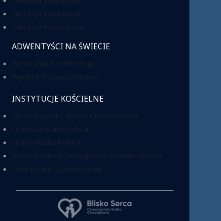
Diecezja Wschodnia
Diecezja Południowa
ADWENTYŚCI NA ŚWIECIE
Generalna Konferencja
Wydział Transeuropejski
INSTYTUCJE KOŚCIELNE
Chrześcijańska Służba Charytatywna
Fundacja ADRA Polska
Hope Media Polska
Wyższa Szkoła Teologiczno-Humanistyczna
Dom Opieki „Samarytanin”