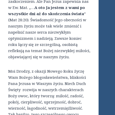
zaskoczeniem. Ale Pan Jezus zapewnia nas
w Ew. Mat. „…
A oto Ja jestem z wami po
wszystkie dni aż do skończenia świata
”
(Mat 28:20). Świadomość Jego obecności w
naszym życiu może tak wiele zmienić i
napełnić nasze serca niezwykłym
optymizmem i nadzieją. Zawsze koniec
roku łączy się ze szczególną, osobistą
refleksją na temat Bożej niezwykłej miłości,
objawiającej się w naszym życiu.
Moi Drodzy, z okazji Nowego Roku życzę
Wam Bożego błogosławieństwa, bliskości
Pana Jezusa w Waszym życiu. Niech Duch
Święty rozwija w naszych charakterach
Boży owoc, który tworzą: miłość, radość,
pokój, cierpliwość, uprzejmość, dobroć,
wierność, łagodność, wstrzemięźliwość.
Tak bardzo, tego szczególnego owocu