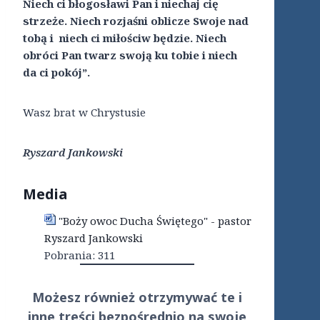
Niech ci błogosławi Pan i niechaj cię
strzeże. Niech rozjaśni oblicze Swoje nad
tobą i niech ci miłościw będzie. Niech
obróci Pan twarz swoją ku tobie i niech
da ci pokój”.
Wasz brat w Chrystusie
Ryszard Jankowski
Media
"Boży owoc Ducha Świętego" - pastor
Ryszard Jankowski
Pobrania:
311
Możesz również otrzymywać te i
inne treści
bezpośrednio
na swoje