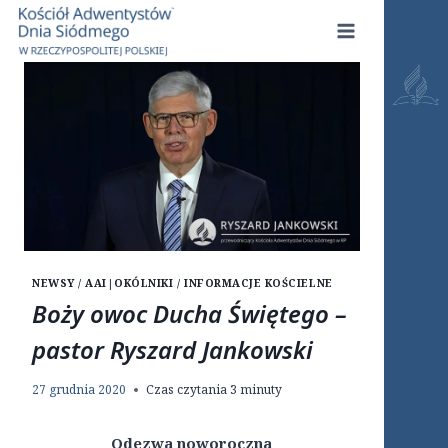
Przejdź
do
treści
NEWSY / AAI
|
OKÓLNIKI / INFORMACJE KOŚCIELNE
Boży owoc Ducha Świętego –
pastor Ryszard Jankowski
27 grudnia 2020
Czas czytania
3
minuty
Odezwa noworoczna