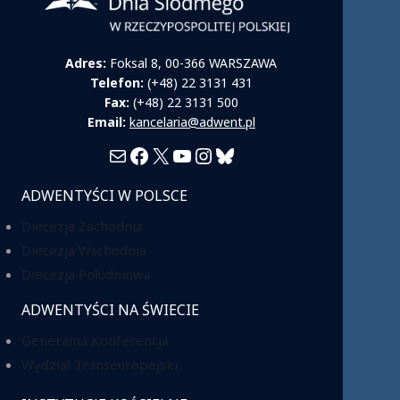
Adres:
Foksal 8, 00-366 WARSZAWA
Telefon:
(+48) 22 3131 431
Fax:
(+48) 22 3131 500
Email:
kancelaria@adwent.pl
Mail
Facebook
X
YouTube
Instagram
Bluesky
ADWENTYŚCI W POLSCE
Diecezja Zachodnia
Diecezja Wschodnia
Diecezja Południowa
ADWENTYŚCI NA ŚWIECIE
Generalna Konferencja
Wydział Transeuropejski