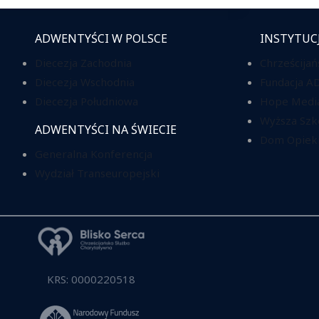
ADWENTYŚCI W POLSCE
INSTYTUC
Diecezja Zachodnia
Chrześcijań
Diecezja Wschodnia
Fundacja A
Diecezja Południowa
Hope Media
Wyższa Szk
ADWENTYŚCI NA ŚWIECIE
Dom Opieki
Generalna Konferencja
Wydział Transeuropejski
KRS: 0000220518