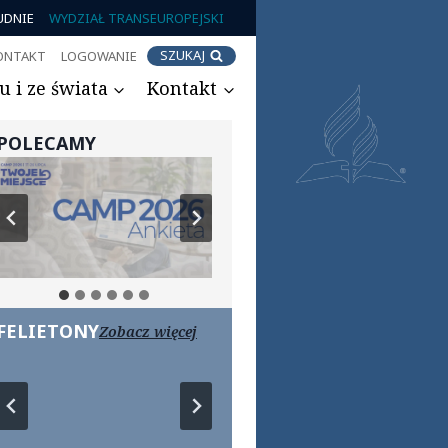
UDNIE
WYDZIAŁ TRANSEUROPEJSKI
SZUKAJ
ONTAKT
LOGOWANIE
 i ze świata
Kontakt
POLECAMY
FELIETONY
Zobacz więcej