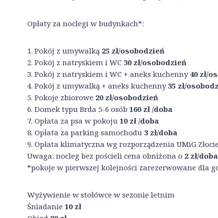
Opłaty za noclegi w budynkach*:
1. Pokój z umywalką
25 zł/osobodzień
2. Pokój z natryskiem i WC
30 zł/osobodzień
3. Pokój z natryskiem i WC + aneks kuchenny
40 zł/o
4. Pokój z umywalką + aneks kuchenny
35 zł/osobod
5. Pokoje zbiorowe
20 zł/osobodzień
6. Domek typu Brda 5-6 osób
160 zł /doba
7. Opłata za psa w pokoju
10 zł /doba
8. Opłata za parking samochodu
3 zł/doba
9. Opłata klimatyczna wg rozporządzenia UMiG Złoci
Uwaga: nocleg bez pościeli cena obniżona o
2 zł/doba
*pokoje w pierwszej kolejności zarezerwowane dla go
Wyżywienie w stołówce w sezonie letnim
Śniadanie
10 zł