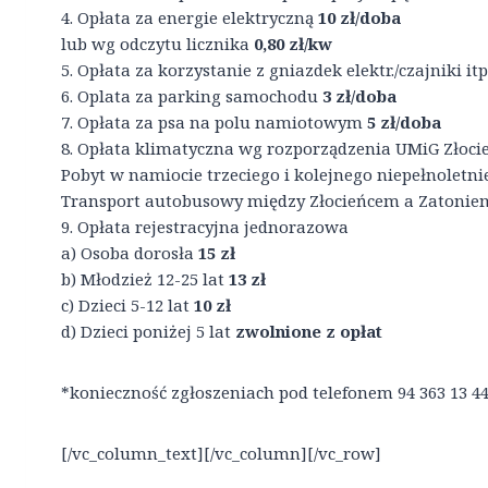
4. Opłata za energie elektryczną
10 zł/doba
lub wg odczytu licznika
0,80 zł/kw
5. Opłata za korzystanie z gniazdek elektr./czajniki itp
6. Oplata za parking samochodu
3 zł/doba
7. Opłata za psa na polu namiotowym
5 zł/doba
8. Opłata klimatyczna wg rozporządzenia UMiG Złoci
Pobyt w namiocie trzeciego i kolejnego niepełnoletn
Transport autobusowy między Złocieńcem a Zatonie
9. Opłata rejestracyjna jednorazowa
a) Osoba dorosła
15 zł
b) Młodzież 12-25 lat
13 zł
c) Dzieci 5-12 lat
10 zł
d) Dzieci poniżej 5 lat
zwolnione z opłat
*konieczność zgłoszeniach pod telefonem 94 363 13 44
[/vc_column_text][/vc_column][/vc_row]