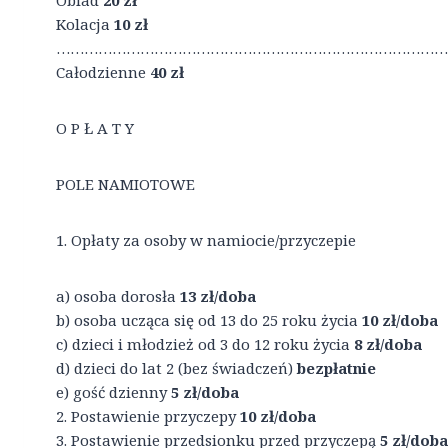
Obiad
20 zł
Kolacja
10 zł
………………………………………………………………………….
Całodzienne
40 zł
O P Ł A T Y
POLE NAMIOTOWE
1. Opłaty za osoby w namiocie/przyczepie
a) osoba dorosła
13 zł/doba
b) osoba ucząca się od 13 do 25 roku życia
10 zł/doba
c) dzieci i młodzież od 3 do 12 roku życia
8 zł/doba
d) dzieci do lat 2 (bez świadczeń)
bezpłatnie
e) gość dzienny
5 zł/doba
2. Postawienie przyczepy
10 zł/doba
3. Postawienie przedsionku przed przyczepą
5 zł/doba