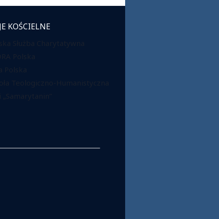
JE KOŚCIELNE
ska Służba Charytatywna
DRA Polska
 Polska
oła Teologiczno-Humanistyczna
 „Samarytanin”