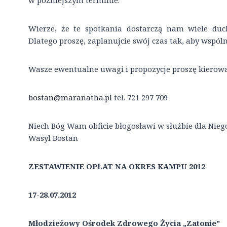
w późniejszym terminie.
Wierze, że te spotkania dostarczą nam wiele du
Dlatego proszę, zaplanujcie swój czas tak, aby wspól
Wasze ewentualne uwagi i propozycje proszę kierowa
bostan@maranatha.pl
tel. 721 297 709
Niech Bóg Wam obficie błogosławi w służbie dla Niego
Wasyl Bostan
ZESTAWIENIE OPŁAT NA OKRES KAMPU 2012
17-28.07.2012
Młodzieżowy Ośrodek Zdrowego Życia „Zatonie”