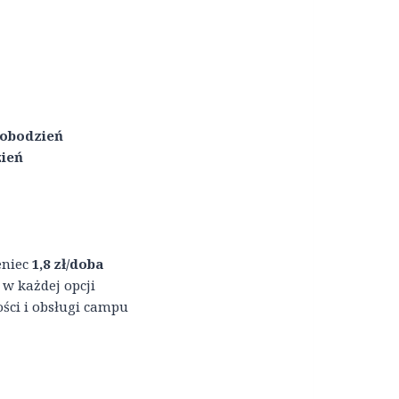
sobodzień
zień
eniec
1,8 zł/doba
w każdej opcji
ści i obsługi campu