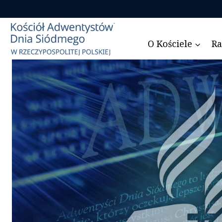
Przejdź
do
treści
O Kościele
Ra