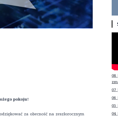
08 
zm
07 
06 
Bożego pokoju!
05 
04 
odziękować za obecność na zeszłorocznym