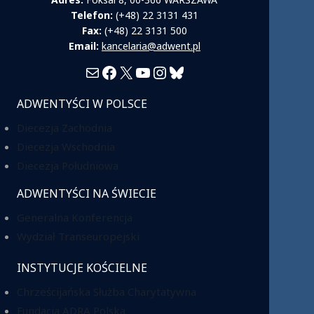
Telefon:
(+48) 22 3131 431
Fax:
(+48) 22 3131 500
Email:
kancelaria@adwent.pl
Mail
Facebook
X
YouTube
Instagram
Bluesky
ADWENTYŚCI W POLSCE
Diecezja Zachodnia
Diecezja Wschodnia
Diecezja Południowa
ADWENTYŚCI NA ŚWIECIE
Generalna Konferencja
Wydział Transeuropejski
INSTYTUCJE KOŚCIELNE
Chrześcijańska Służba Charytatywna
Fundacja ADRA Polska