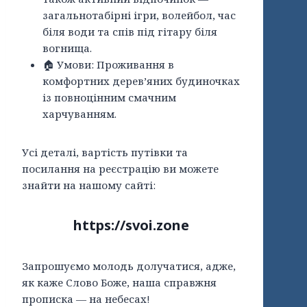
загальнотабірні ігри, волейбол, час
біля води та спів під гітару біля
вогнища.
🏠 Умови: Проживання в
комфортних дерев’яних будиночках
із повноцінним смачним
харчуванням.
Усі деталі, вартість путівки та
посилання на реєстрацію ви можете
знайти на нашому сайті:
https://svoi.zone
Запрошуємо молодь долучатися, адже,
як каже Слово Боже, наша справжня
прописка — на небесах!