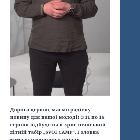
Дорога церкво, маємо радісну
новину для нашої молоді! З 11 по 16
серпня відбудеться християнський
літній табір „SVOЇ CAMP”. Головна
тема цьогорічного виїзду —