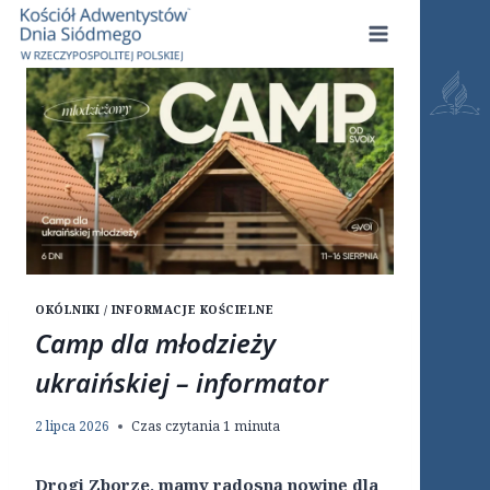
Przejdź
do
treści
OKÓLNIKI / INFORMACJE KOŚCIELNE
Camp dla młodzieży
ukraińskiej – informator
2 lipca 2026
Czas czytania
1
minuta
Drogi Zborze, mamy radosną nowinę dla