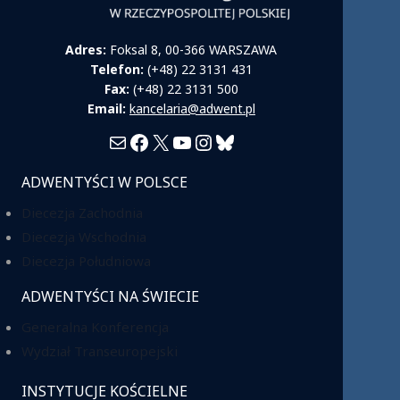
Adres:
Foksal 8, 00-366 WARSZAWA
Telefon:
(+48) 22 3131 431
Fax:
(+48) 22 3131 500
Email:
kancelaria@adwent.pl
Mail
Facebook
X
YouTube
Instagram
Bluesky
ADWENTYŚCI W POLSCE
Diecezja Zachodnia
Diecezja Wschodnia
Diecezja Południowa
ADWENTYŚCI NA ŚWIECIE
Generalna Konferencja
Wydział Transeuropejski
INSTYTUCJE KOŚCIELNE