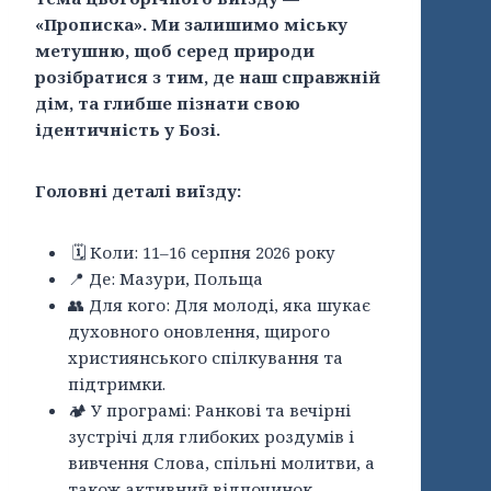
«Прописка». Ми залишимо міську
метушню, щоб серед природи
розібратися з тим, де наш справжній
дім, та глибше пізнати свою
ідентичність у Бозі.
Головні деталі виїзду:
🗓 Коли: 11–16 серпня 2026 року
📍 Де: Мазури, Польща
👥 Для кого: Для молоді, яка шукає
духовного оновлення, щирого
християнського спілкування та
підтримки.
🏕 У програмі: Ранкові та вечірні
зустрічі для глибоких роздумів і
вивчення Слова, спільні молитви, а
також активний відпочинок —