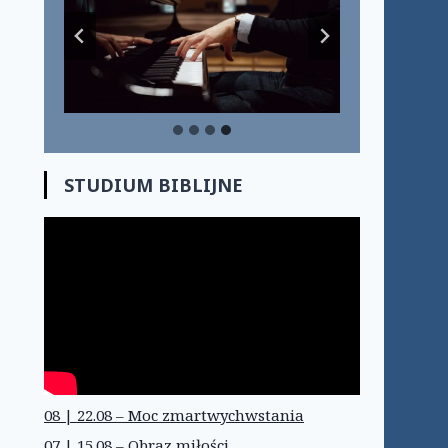
STUDIUM BIBLIJNE
08 | 22.08 – Moc zmartwychwstania
07 | 15.08 – Obraz miłości