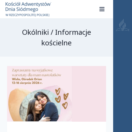
Przejdź
do
treści
Okólniki / Informacje
kościelne