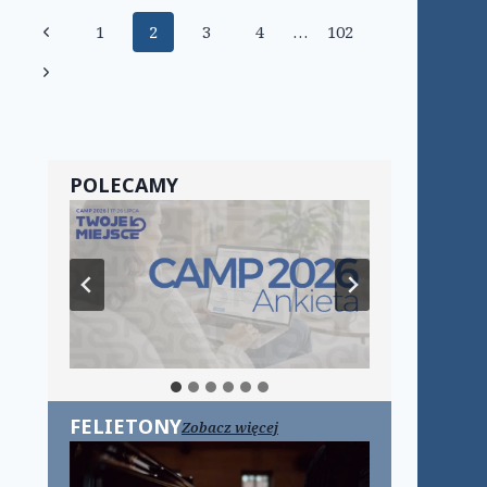
Nawigacja
Poprzednia
1
2
3
4
…
102
strony
strona
Następna
strona
POLECAMY
FELIETONY
Zobacz więcej