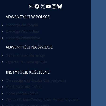
Mail
Facebook
X
YouTube
Instagram
Bluesky
ADWENTYŚCI W POLSCE
Diecezja Zachodnia
Diecezja Wschodnia
Diecezja Południowa
ADWENTYŚCI NA ŚWIECIE
Generalna Konferencja
Wydział Transeuropejski
INSTYTUCJE KOŚCIELNE
Chrześcijańska Służba Charytatywna
Fundacja ADRA Polska
Hope Media Polska
Wyższa Szkoła Teologiczno-Humanistyczna
Dom Opieki „Samarytanin”