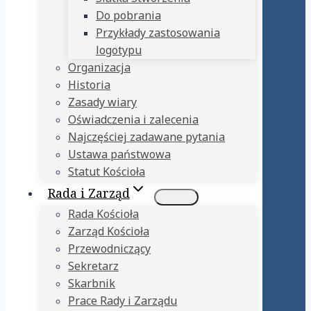
Do pobrania
Przykłady zastosowania
logotypu
Organizacja
Historia
Zasady wiary
Oświadczenia i zalecenia
Najczęściej zadawane pytania
Ustawa państwowa
Statut Kościoła
Rada i Zarząd
Rada Kościoła
Zarząd Kościoła
Przewodniczący
Sekretarz
Skarbnik
Prace Rady i Zarządu