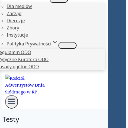
Dla mediów
Zarząd
Diecezje
Zbory
Instytucje
Polityka Prywatności
egulamin ODO
ytyczne Kuratora ODO
asady ogólne ODO
Testy