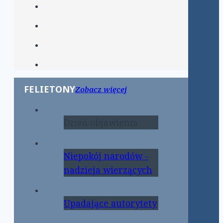
FELIETONY
Zobacz więcej
Dzień objawienia
Niepokój narodów -
nadzieja wierzących
Upadające autorytety