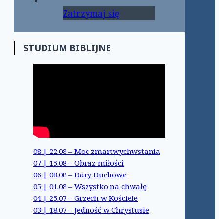
Zatrzymaj się
STUDIUM BIBLIJNE
08 | 22.08 – Moc zmartwychwstania
07 | 15.08 – Obraz miłości
06 | 08.08 – Dary Duchowe
05 | 01.08 – Wszystko na chwałę
04 | 25.07 – Grzech w Kościele
03 | 18.07 – Jedność w Chrystusie