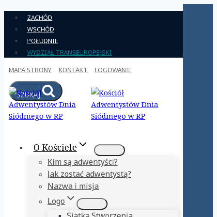
Przejdź
ZACHÓD
do
WSCHÓD
treści
POŁUDNIE
WYDZIAŁ TRANSEUROPEJSKI
MAPA STRONY
KONTAKT
LOGOWANIE
SZUKAJ
O Kościele
Kim są adwentyści?
Jak zostać adwentystą?
Nazwa i misja
Logo
Siatka Stworzenia