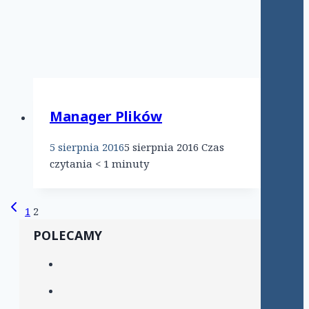
Manager Plików
5 sierpnia 2016
5 sierpnia 2016
Czas
czytania
< 1
minuty
Nawigacja
Poprzednia
1
2
strona
strony
POLECAMY