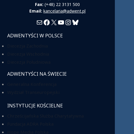
Fax:
(+48) 22 3131 500
Email:
kancelaria@adwent.pl
Mail
Facebook
X
YouTube
Instagram
Bluesky
ADWENTYŚCI W POLSCE
Diecezja Zachodnia
Diecezja Wschodnia
Diecezja Południowa
ADWENTYŚCI NA ŚWIECIE
Generalna Konferencja
Wydział Transeuropejski
INSTYTUCJE KOŚCIELNE
Chrześcijańska Służba Charytatywna
Fundacja ADRA Polska
Hope Media Polska