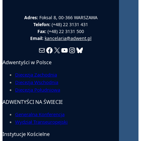
Adres:
Foksal 8, 00-366 WARSZAWA
Telefon:
(+48) 22 3131 431
Fax:
(+48) 22 3131 500
Email:
kancelaria@adwent.pl
Mail
Facebook
X
YouTube
Instagram
Bluesky
Adwentyści w Polsce
Diecezja Zachodnia
Diecezja Wschodnia
Diecezja Południowa
ADWENTYŚCI NA ŚWIECIE
Generalna Konferencja
Wydział Transeuropejski
Instytucje Kościelne