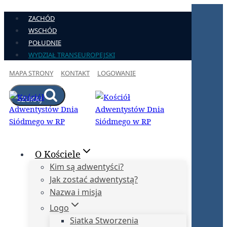
Przejdź
ZACHÓD
do
WSCHÓD
treści
POŁUDNIE
WYDZIAŁ TRANSEUROPEJSKI
MAPA STRONY
KONTAKT
LOGOWANIE
SZUKAJ
O Kościele
Kim są adwentyści?
Jak zostać adwentystą?
Nazwa i misja
Logo
Siatka Stworzenia