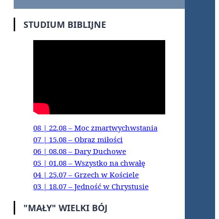
STUDIUM BIBLIJNE
08 | 22.08 – Moc zmartwychwstania
07 | 15.08 – Obraz miłości
06 | 08.08 – Dary Duchowe
05 | 01.08 – Wszystko na chwałę
04 | 25.07 – Grzech w Kościele
03 | 18.07 – Jedność w Chrystusie
"MAŁY" WIELKI BÓJ