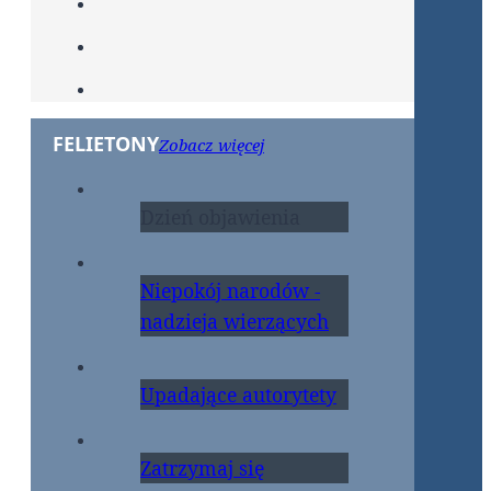
FELIETONY
Zobacz więcej
Dzień objawienia
Niepokój narodów -
nadzieja wierzących
Upadające autorytety
Zatrzymaj się