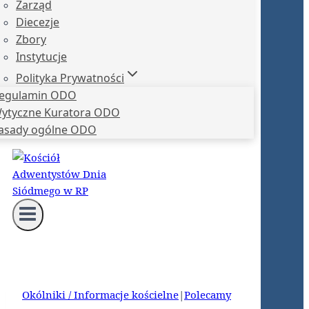
Zarząd
Diecezje
Zbory
Instytucje
Polityka Prywatności
egulamin ODO
ytyczne Kuratora ODO
asady ogólne ODO
Okólniki / Informacje kościelne
|
Polecamy