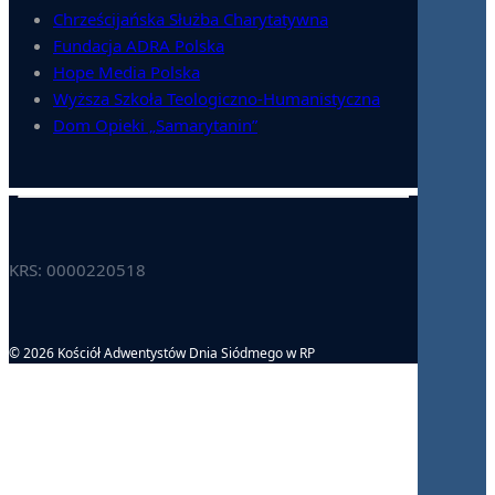
Chrześcijańska Służba Charytatywna
Fundacja ADRA Polska
Hope Media Polska
Wyższa Szkoła Teologiczno-Humanistyczna
Dom Opieki „Samarytanin”
KRS: 0000220518
© 2026 Kościół Adwentystów Dnia Siódmego w RP