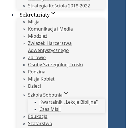
Strategia Kościoła 2018-2022
Sekretariaty
Misja
Komunikacja i Media
Młodzież
Związek Harcerstwa
Adwentystycznego
Zdrowie
Osoby Szczególnej Troski
Rodzina
Misja Kobiet
Dzieci
Szkoła Sobotnia
Kwartalnik „Lekcje Biblijne”
Czas Misji
Edukacja
Szafarstwo