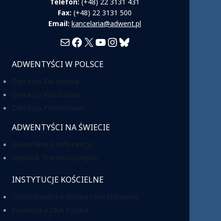
Telefon:
(+48) 22 3131 431
Fax:
(+48) 22 3131 500
Email:
kancelaria@adwent.pl
Mail
Facebook
X
YouTube
Instagram
Bluesky
ADWENTYŚCI W POLSCE
Diecezja Zachodnia
Diecezja Wschodnia
Diecezja Południowa
ADWENTYŚCI NA ŚWIECIE
Generalna Konferencja
Wydział Transeuropejski
INSTYTUCJE KOŚCIELNE
Chrześcijańska Służba Charytatywna
Fundacja ADRA Polska