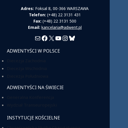
Adres:
Foksal 8, 00-366 WARSZAWA
Telefon:
(+48) 22 3131 431
Fax:
(+48) 22 3131 500
Email:
kancelaria@adwent.pl
Mail
Facebook
X
YouTube
Instagram
Bluesky
ADWENTYŚCI W POLSCE
Diecezja Zachodnia
Diecezja Wschodnia
Diecezja Południowa
ADWENTYŚCI NA ŚWIECIE
Generalna Konferencja
Wydział Transeuropejski
INSTYTUCJE KOŚCIELNE
Chrześcijańska Służba Charytatywna