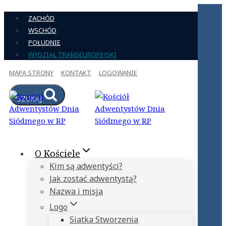
Przejdź
ZACHÓD
do
WSCHÓD
treści
POŁUDNIE
WYDZIAŁ TRANSEUROPEJSKI
MAPA STRONY
KONTAKT
LOGOWANIE
SZUKAJ
O Kościele
Kim są adwentyści?
Jak zostać adwentystą?
Nazwa i misja
Logo
Siatka Stworzenia