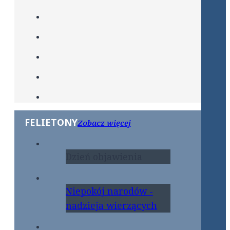
FELIETONY
Zobacz więcej
Dzień objawienia
Niepokój narodów -
nadzieja wierzących