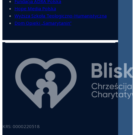
Fundacja ADRA Polska
Hope Media Polska
Wyższa Szkoła Teologiczno-Humanistyczna
Dom Opieki „Samarytanin”
KRS: 0000220518