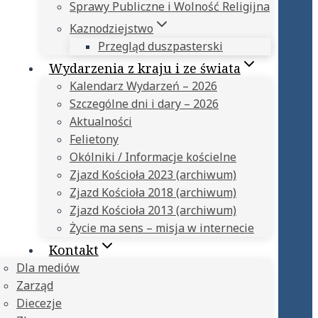
Sprawy Publiczne i Wolność Religijna
Kaznodziejstwo
Przegląd duszpasterski
Wydarzenia z kraju i ze świata
Kalendarz Wydarzeń – 2026
Szczególne dni i dary – 2026
Aktualności
Felietony
Okólniki / Informacje kościelne
Zjazd Kościoła 2023 (archiwum)
Zjazd Kościoła 2018 (archiwum)
Zjazd Kościoła 2013 (archiwum)
Życie ma sens – misja w internecie
Kontakt
Dla mediów
Zarząd
Diecezje