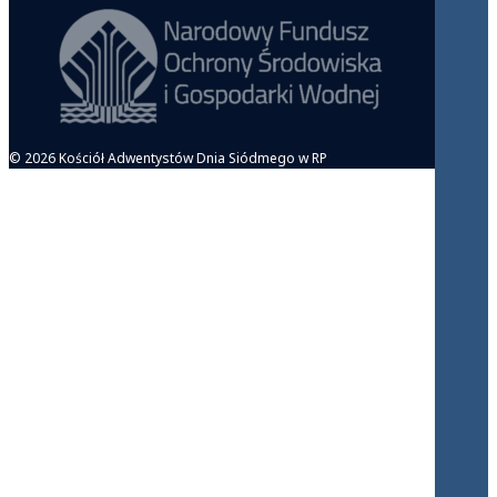
© 2026 Kościół Adwentystów Dnia Siódmego w RP