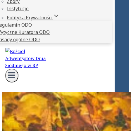
Zbory
Instytucje
Polityka Prywatności
egulamin ODO
ytyczne Kuratora ODO
asady ogólne ODO