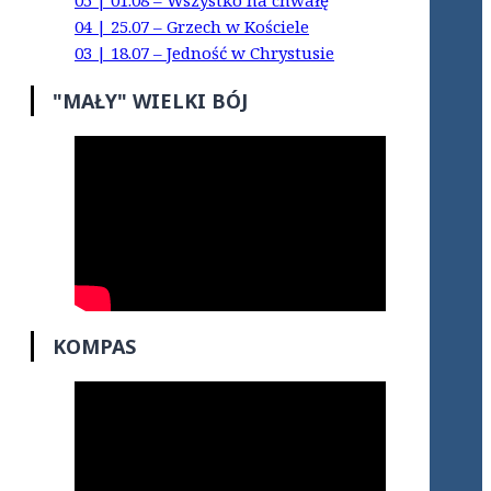
05 | 01.08 – Wszystko na chwałę
04 | 25.07 – Grzech w Kościele
03 | 18.07 – Jedność w Chrystusie
"MAŁY" WIELKI BÓJ
KOMPAS