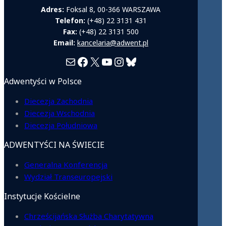
Adres:
Foksal 8, 00-366 WARSZAWA
Telefon:
(+48) 22 3131 431
Fax:
(+48) 22 3131 500
Email:
kancelaria@adwent.pl
Mail
Facebook
X
YouTube
Instagram
Bluesky
Adwentyści w Polsce
Diecezja Zachodnia
Diecezja Wschodnia
Diecezja Południowa
ADWENTYŚCI NA ŚWIECIE
Generalna Konferencja
Wydział Transeuropejski
Instytucje Kościelne
Chrześcijańska Służba Charytatywna