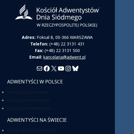
Adres:
Foksal 8, 00-366 WARSZAWA
Telefon:
(+48) 22 3131 431
Fax:
(+48) 22 3131 500
Email:
kancelaria@adwent.pl
Mail
Facebook
X
YouTube
Instagram
Bluesky
ADWENTYŚCI W POLSCE
Diecezja Zachodnia
Diecezja Wschodnia
Diecezja Południowa
ADWENTYŚCI NA ŚWIECIE
Generalna Konferencja