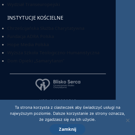
Wydział Transeuropejski
INSTYTUCJE KOŚCIELNE
Chrześcijańska Służba Charytatywna
Fundacja ADRA Polska
Hope Media Polska
Wyższa Szkoła Teologiczno-Humanistyczna
Dom Opieki „Samarytanin”
KRS: 0000220518
Ta strona korzysta z ciasteczek aby świadczyć usługi na
najwyższym poziomie. Dalsze korzystanie ze strony oznacza,
że zgadzasz się na ich użycie.
Zamknij
© 2026 Kościół Adwentystów Dnia Siódmego w RP