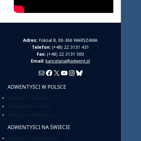
Adres:
Foksal 8, 00-366 WARSZAWA
Telefon:
(+48) 22 3131 431
Fax:
(+48) 22 3131 500
Email:
kancelaria@adwent.pl
Mail
Facebook
X
YouTube
Instagram
Bluesky
ADWENTYŚCI W POLSCE
Diecezja Zachodnia
Diecezja Wschodnia
Diecezja Południowa
ADWENTYŚCI NA ŚWIECIE
Generalna Konferencja