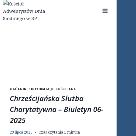
Przejdź
do
treści
OKÓLNIKI / INFORMACJE KOŚCIELNE
Chrześcijańska Służba
Charytatywna – Biuletyn 06-
2025
23 lipca 2025
Czas czytania
1
minuta