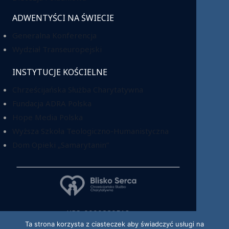
ADWENTYŚCI NA ŚWIECIE
Generalna Konferencja
Wydział Transeuropejski
INSTYTUCJE KOŚCIELNE
Chrześcijańska Służba Charytatywna
Fundacja ADRA Polska
Hope Media Polska
Wyższa Szkoła Teologiczno-Humanistyczna
Dom Opieki „Samarytanin”
KRS: 0000220518
Ta strona korzysta z ciasteczek aby świadczyć usługi na