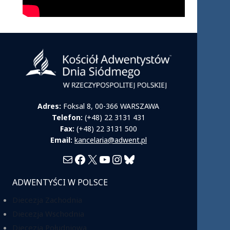
Adres:
Foksal 8, 00-366 WARSZAWA
Telefon:
(+48) 22 3131 431
Fax:
(+48) 22 3131 500
Email:
kancelaria@adwent.pl
Mail
Facebook
X
YouTube
Instagram
Bluesky
ADWENTYŚCI W POLSCE
Diecezja Zachodnia
Diecezja Wschodnia
Diecezja Południowa