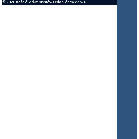
© 2026 Kościół Adwentystów Dnia Siódmego w RP