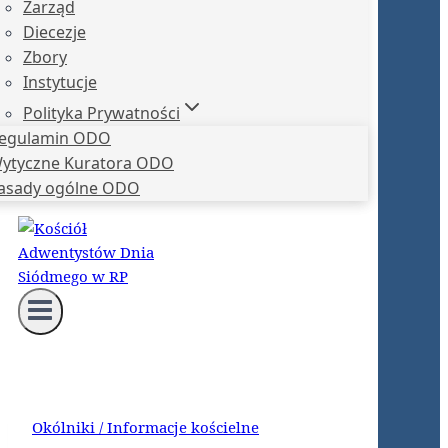
Zarząd
Diecezje
Zbory
Instytucje
Polityka Prywatności
egulamin ODO
ytyczne Kuratora ODO
asady ogólne ODO
Okólniki / Informacje kościelne