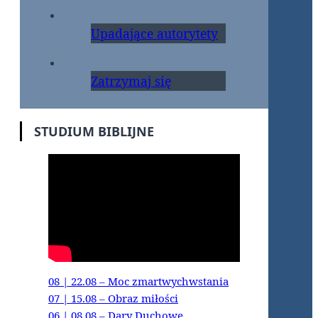
Upadające autorytety
Zatrzymaj się
STUDIUM BIBLIJNE
08 | 22.08 – Moc zmartwychwstania
07 | 15.08 – Obraz miłości
06 | 08.08 – Dary Duchowe