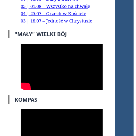
05 | 01.08 – Wszystko na chwałę
04 | 25.07 – Grzech w Kościele
03 | 18.07 – Jedność w Chrystusie
"MAŁY" WIELKI BÓJ
KOMPAS