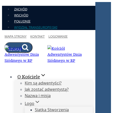
Przejdź
ZACHÓD
do
WSCHÓD
treści
POŁUDNIE
WYDZIAŁ TRANSEUROPEJSKI
MAPA STRONY
KONTAKT
LOGOWANIE
SZUKAJ
O Kościele
Kim są adwentyści?
Jak zostać adwentystą?
Nazwa i misja
Logo
Siatka Stworzenia