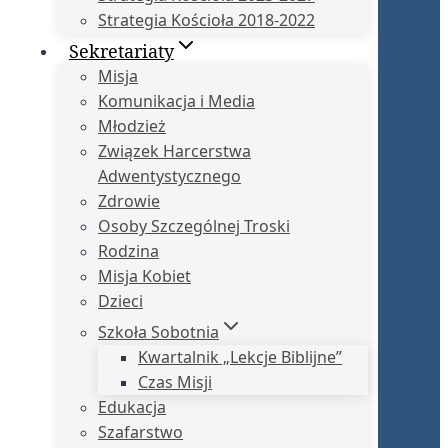
Strategia Kościoła 2018-2022
Sekretariaty
Misja
Komunikacja i Media
Młodzież
Związek Harcerstwa
Adwentystycznego
Zdrowie
Osoby Szczególnej Troski
Rodzina
Misja Kobiet
Dzieci
Szkoła Sobotnia
Kwartalnik „Lekcje Biblijne”
Czas Misji
Edukacja
Szafarstwo