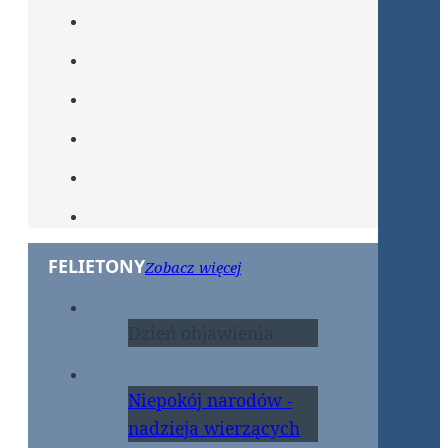
FELIETONY
Zobacz więcej
Dzień objawienia
Niepokój narodów -
nadzieja wierzących