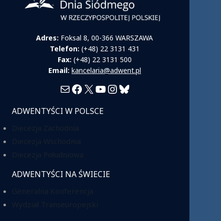
Adres:
Foksal 8, 00-366 WARSZAWA
Telefon:
(+48) 22 3131 431
Fax:
(+48) 22 3131 500
Email:
kancelaria@adwent.pl
Mail
Facebook
X
YouTube
Instagram
Bluesky
ADWENTYŚCI W POLSCE
Diecezja Zachodnia
Diecezja Wschodnia
Diecezja Południowa
ADWENTYŚCI NA ŚWIECIE
Generalna Konferencja
Wydział Transeuropejski