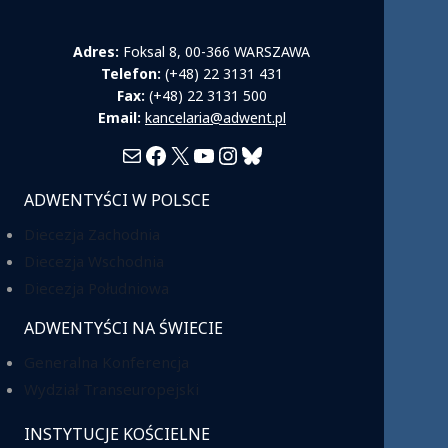
Adres:
Foksal 8, 00-366 WARSZAWA
Telefon:
(+48) 22 3131 431
Fax:
(+48) 22 3131 500
Email:
kancelaria@adwent.pl
Mail
Facebook
X
YouTube
Instagram
Bluesky
ADWENTYŚCI W POLSCE
Diecezja Zachodnia
Diecezja Wschodnia
Diecezja Południowa
ADWENTYŚCI NA ŚWIECIE
Generalna Konferencja
Wydział Transeuropejski
INSTYTUCJE KOŚCIELNE