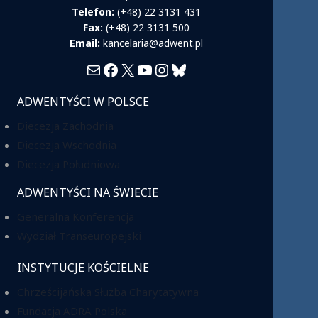
Telefon:
(+48) 22 3131 431
Fax:
(+48) 22 3131 500
Email:
kancelaria@adwent.pl
Mail
Facebook
X
YouTube
Instagram
Bluesky
ADWENTYŚCI W POLSCE
Diecezja Zachodnia
Diecezja Wschodnia
Diecezja Południowa
ADWENTYŚCI NA ŚWIECIE
Generalna Konferencja
Wydział Transeuropejski
INSTYTUCJE KOŚCIELNE
Chrześcijańska Służba Charytatywna
Fundacja ADRA Polska