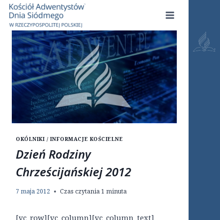
Przejdź
do
treści
OKÓLNIKI / INFORMACJE KOŚCIELNE
Dzień Rodziny
Chrześcijańskiej 2012
7 maja 2012
Czas czytania
1
minuta
[vc_row][vc_column][vc_column_text]