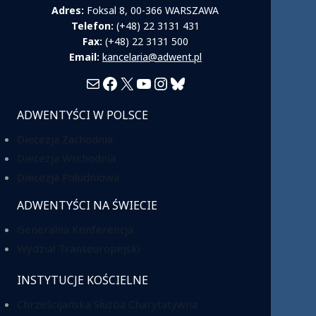
Adres:
Foksal 8, 00-366 WARSZAWA
Telefon:
(+48) 22 3131 431
Fax:
(+48) 22 3131 500
Email:
kancelaria@adwent.pl
Mail
Facebook
X
YouTube
Instagram
Bluesky
ADWENTYŚCI W POLSCE
Diecezja Zachodnia
Diecezja Wschodnia
Diecezja Południowa
ADWENTYŚCI NA ŚWIECIE
Generalna Konferencja
Wydział Transeuropejski
INSTYTUCJE KOŚCIELNE
Chrześcijańska Służba Charytatywna