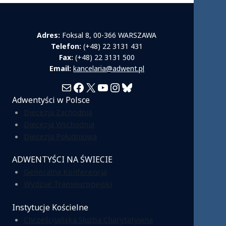
Adres:
Foksal 8, 00-366 WARSZAWA
Telefon:
(+48) 22 3131 431
Fax:
(+48) 22 3131 500
Email:
kancelaria@adwent.pl
Mail
Facebook
X
YouTube
Instagram
Bluesky
Adwentyści w Polsce
Diecezja Zachodnia
Diecezja Wschodnia
Diecezja Południowa
ADWENTYŚCI NA ŚWIECIE
Generalna Konferencja
Wydział Transeuropejski
Instytucje Kościelne
Chrześcijańska Służba Charytatywna