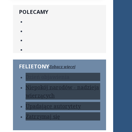
POLECAMY
FELIETONY
Zobacz więcej
Dzień objawienia
Niepokój narodów - nadzieja
wierzących
Upadające autorytety
Zatrzymaj się