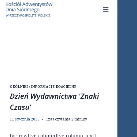
Przejdź
do
treści
OKÓLNIKI / INFORMACJE KOŚCIELNE
Dzień Wydawnictwa 'Znaki
Czasu’
11 stycznia 2013
Czas czytania
2
minuty
[vc_row][vc_column][vc_column_text]