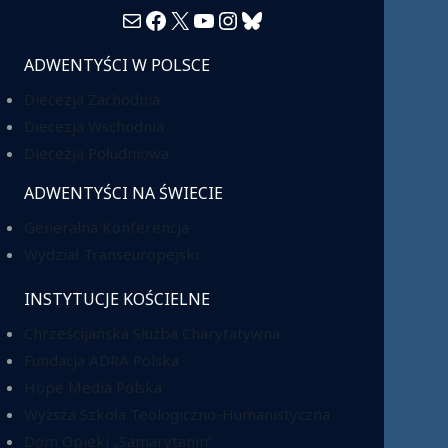
Mail
Facebook
X
YouTube
Instagram
Bluesky
ADWENTYŚCI W POLSCE
Diecezja Zachodnia
Diecezja Wschodnia
Diecezja Południowa
ADWENTYŚCI NA ŚWIECIE
Generalna Konferencja
Wydział Transeuropejski
INSTYTUCJE KOŚCIELNE
Chrześcijańska Służba Charytatywna
Fundacja ADRA Polska
Hope Media Polska
Wyższa Szkoła Teologiczno-Humanistyczna
Dom Opieki „Samarytanin”