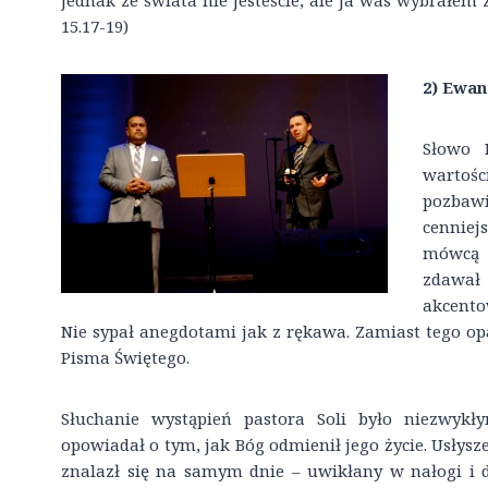
jednak ze świata nie jesteście, ale Ja was wybrałem 
15.17-19)
2) Ewan
Słowo B
wartości
pozbawić
cenniej
mówcą 
zdawał 
akcento
Nie sypał anegdotami jak z rękawa. Zamiast tego o
Pisma Świętego.
Słuchanie wystąpień pastora Soli było niezwyk
opowiadał o tym, jak Bóg odmienił jego życie. Usłysz
znalazł się na samym dnie – uwikłany w nałogi i dz