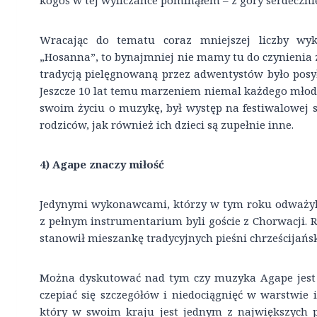
kogoś w tej wyliczance pominąłem – z góry serdeczn
Wracając do tematu coraz mniejszej liczby wyk
„Hosanna”, to bynajmniej nie mamy tu do czynienia z
tradycją pielęgnowaną przez adwentystów było posy
Jeszcze 10 lat temu marzeniem niemal każdego młode
swoim życiu o muzykę, był występ na festiwalowej s
rodziców, jak również ich dzieci są zupełnie inne.
4) Agape znaczy miłość
Jedynymi wykonawcami, którzy w tym roku odważyli 
z pełnym instrumentarium byli goście z Chorwacji. 
stanowił mieszankę tradycyjnych pieśni chrześcijańsk
Można dyskutować nad tym czy muzyka Agape jest 
czepiać się szczegółów i niedociągnięć w warstwie
który w swoim kraju jest jednym z największych p