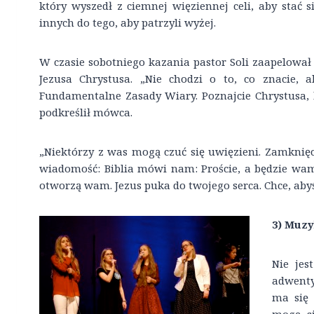
który wyszedł z ciemnej więziennej celi, aby stać 
innych do tego, aby patrzyli wyżej.
W czasie sobotniego kazania pastor Soli zaapelował 
Jezusa Chrystusa. „Nie chodzi o to, co znacie, 
Fundamentalne Zasady Wiary. Poznajcie Chrystusa, 
podkreślił mówca.
„Niektórzy z was mogą czuć się uwięzieni. Zamknię
wiadomość: Biblia mówi nam: Proście, a będzie wam d
otworzą wam. Jezus puka do twojego serca. Chce, abyś
3) Muzy
Nie jes
adwenty
ma się 