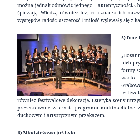
można jednak odmówić jednego – autentyczności. Ch
śpiewają. Wiedzą również też, co oznacza ich nazw
występów radość, szczerość i miłość wylewały się z ka
5) Inne
„Hosann
nich pr
formy sz
warto
Grabows
festiw
również festiwalowe dekoracje. Estetyka sceny utr
prezentowane w czasie programu multimedialne w
duchowym i artystycznym przekazem.
6) Młodzieżowo już było