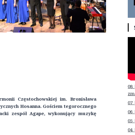
08 
zm
monii Częstochowskiej im. Bronisława
07 
stycznych Hosanna. Gościem tegorocznego
06 
wacki zespół Agape, wykonujący muzykę
05 
04 