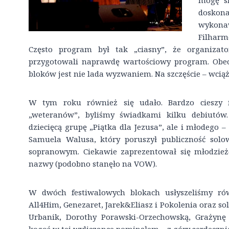
mogę si
doskona
wykona
Filharm
Często program był tak „ciasny”, że organizat
przygotowali naprawdę wartościowy program. Obec
bloków jest nie lada wyzwaniem. Na szczęście – wciąż 
W tym roku również się udało. Bardzo cieszy f
„weteranów”, byliśmy świadkami kilku debiutó
dziecięcą grupę „Piątka dla Jezusa”, ale i młodego 
Samuela Walusa, który poruszył publiczność so
sopranowym. Ciekawie zaprezentował się młodzież
nazwy (podobno stanęło na VOW).
W dwóch festiwalowych blokach usłyszeliśmy rów
All4Him, Genezaret, Jarek&Eliasz i Pokolenia oraz s
Urbanik, Dorothy Porawski-Orzechowską, Grażynę