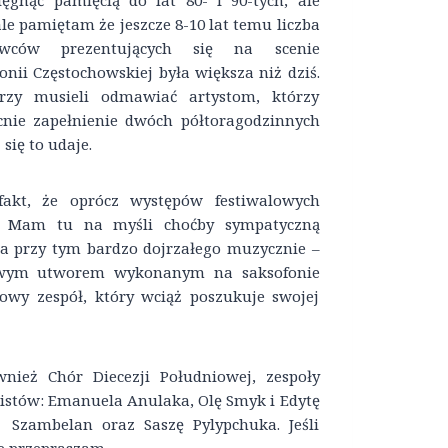
ęgnąć pamięcią do lat 80- i 90-tych, ale
le pamiętam że jeszcze 8-10 lat temu liczba
wców prezentujących się na scenie
onii Częstochowskiej była większa niż dziś.
orzy musieli odmawiać artystom, którzy
nie zapełnienie dwóch półtoragodzinnych
się to udaje.
akt, że oprócz występów festiwalowych
w. Mam tu na myśli choćby sympatyczną
– a przy tym bardzo dojrzałego muzycznie –
lowym utworem wykonanym na saksofonie
owy zespół, który wciąż poszukuje swojej
nież Chór Diecezji Południowej, zespoły
olistów: Emanuela Anulaka, Olę Smyk i Edytę
 Szambelan oraz Saszę Pylypchuka. Jeśli