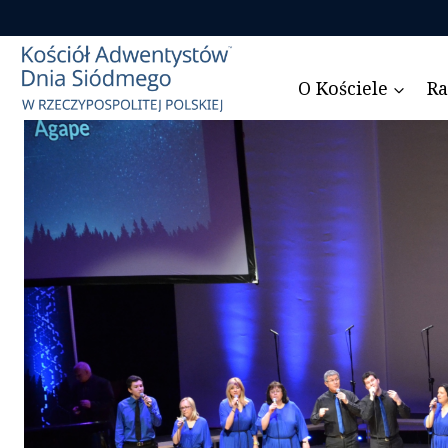
Przejdź
do
treści
O Kościele
Ra