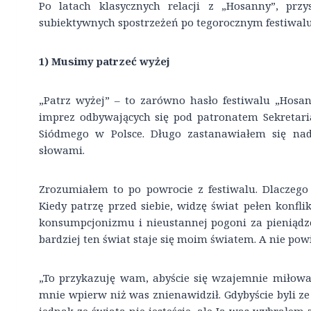
Po latach klasycznych relacji z „Hosanny”, prz
subiektywnych spostrzeżeń po tegorocznym festiwal
1) Musimy patrzeć wyżej
„Patrz wyżej” – to zarówno hasło festiwalu „Hosan
imprez odbywających się pod patronatem Sekretar
Siódmego w Polsce. Długo zastanawiałem się nad 
słowami.
Zrozumiałem to po powrocie z festiwalu. Dlaczego
Kiedy patrzę przed siebie, widzę świat pełen konfli
konsumpcjonizmu i nieustannej pogoni za pieniądz
bardziej ten świat staje się moim światem. A nie pow
„To przykazuję wam, abyście się wzajemnie miłowali
mnie wpierw niż was znienawidził. Gdybyście byli ze 