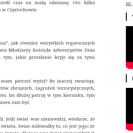
yszedł czas na małą odmianę. Oto kilka
03 
u w Częstochowie.
na”, jak również wszystkich tegorocznych
iatu Młodzieży Kościoła Adwentystów Dnia
tym, jakie przesłanie kryje się za tymi
 mam patrzeć wyżej? Bo inaczej zwariuję.
któw zbrojnych, zagrożeń terrorystycznych,
em. Im dłużej patrzę w tym kierunku, tym
inien nim być.
. Jeśli świat was nienawidzi, wiedzcie, że
świata, świat miłowałby to, co jest jego; że