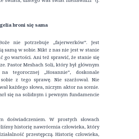
ze świata, dlatego was świat nienawidzi” (J.
gelia broni się sama
oże nie potrzebuje „fajerwerków”. Jest
ą samą w sobie. Nikt z nas nie jest w stanie
 go wartości. Ani też sprawić, że stanie się
sze. Pastor Meshach Soli, który był głównym
na tegorocznej „Hosannie”, doskonale
sobie z tego sprawę. Nie szarżował. Nie
wał każdego słowa, niczym aktor na scenie.
parł się na solidnym i pewnym fundamencie
łym doświadczeniem. W prostych słowach
eliśmy historię nawrócenia człowieka, który
iałalność przestępczą. Historię człowieka,